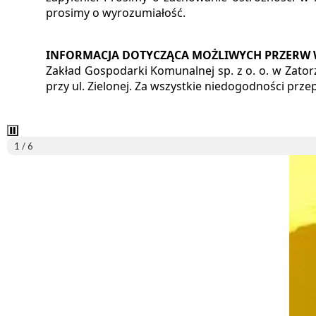
prosimy o wyrozumiałość.
INFORMACJA DOTYCZĄCA MOŻLIWYCH PRZERW W 
Zakład Gospodarki Komunalnej sp. z o. o. w Zatorz
przy ul. Zielonej. Za wszystkie niedogodności prz
1 / 6
Promocj