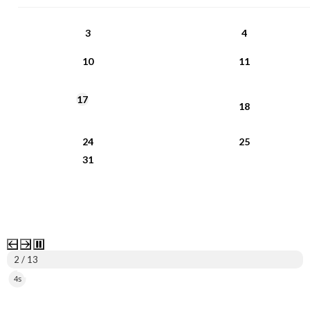
PN
WT
ŚR
CZ
PI
SO
NI
3
4
10
11
17
18
24
25
31
2 / 13
3s