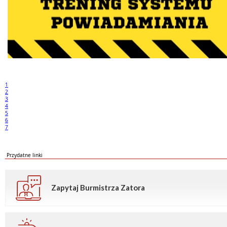
1
2
3
4
5
6
7
Przydatne linki
Zapytaj Burmistrza Zatora