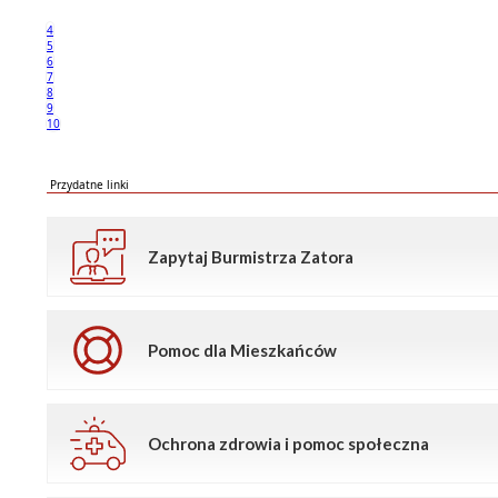
4
5
6
7
8
9
10
Przydatne linki
Zapytaj Burmistrza Zatora
Pomoc dla Mieszkańców
Ochrona zdrowia i pomoc społeczna