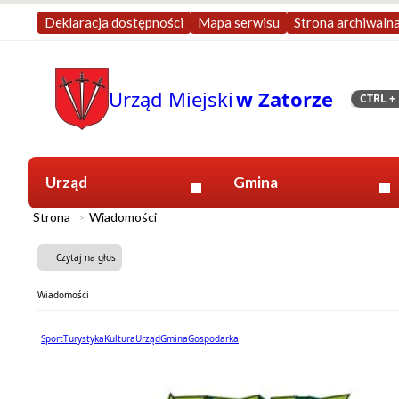
Deklaracja dostępności
Mapa serwisu
Strona archiwaln
Urząd Miejski
w Zatorze
CTRL
+ 
Szukaj
Urząd
Gmina
Strona
Wiadomości
Czytaj na głos
Wiadomości
Sport
Turystyka
Kultura
Urząd
Gmina
Gospodarka