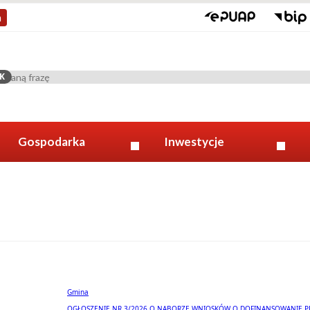
a
K
Gospodarka
Inwestycje
Gmina
OGŁOSZENIE NR 3/2026 O NABORZE WNIOSKÓW O DOFINANSOWANIE 