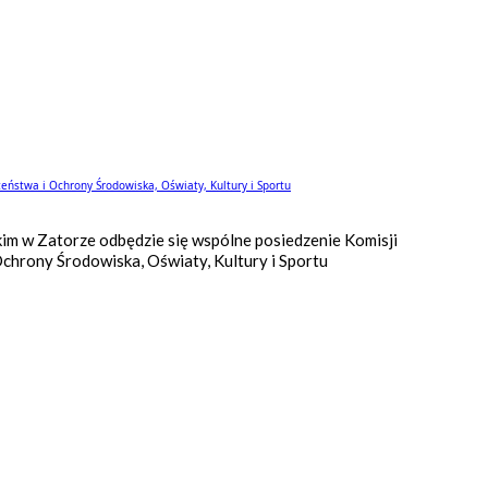
eństwa i Ochrony Środowiska, Oświaty, Kultury i Sportu
skim w Zatorze odbędzie się wspólne posiedzenie Komisji
chrony Środowiska, Oświaty, Kultury i Sportu