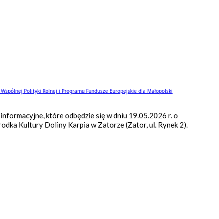
Wspólnej Polityki Rolnej i Programu Fundusze Europejskie dla Małopolski
nformacyjne, które odbędzie się w dniu 19.05.2026 r. o
dka Kultury Doliny Karpia w Zatorze (Zator, ul. Rynek 2).