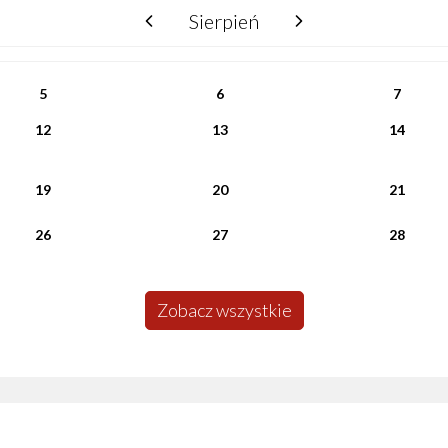
Sierpień
poprzedni miesiąc
następny miesiąc
5
6
7
12
13
14
19
20
21
26
27
28
Zobacz wszystkie