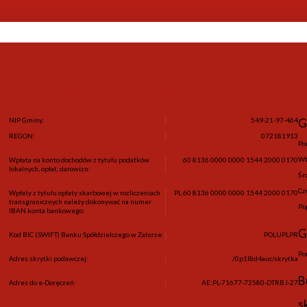
Konto bankowe oraz NIPy
NIP Gminy:
549-21-97-464
G
REGON:
072181913
Po
Wt
Wpłata na konto dochodów z tytułu podatków
60 8136 0000 0000 1544 2000 0170
lokalnych, opłat, darowizn:
Śr
Cz
Wpłaty z tytułu opłaty skarbowej w rozliczeniach
PL 60 8136 0000 0000 1544 2000 0170
transgranicznych należy dokonywać na numer
Pi
IBAN konta bankowego:
G
Kod BIC (SWIFT) Banku Spółdzielczego w Zatorze:
POLUPLPR
Po
Adres skrytki podawczej:
/0p1l8d4auc/skrytka
B
Adres do e-Doręczeń:
AE:PL-71677-72580-DTRBJ-27
s