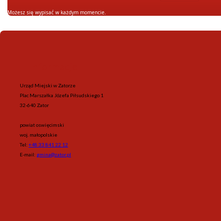
Możesz się wypisać w każdym momencie.
Informacje
Urząd Miejski w Zatorze
Plac Marszałka Józefa Piłsudskiego 1
32-640 Zator
powiat oswięcimski
woj. małopolskie
Tel:
+48 33 841 22 12
E-mail:
gmina@zator.pl