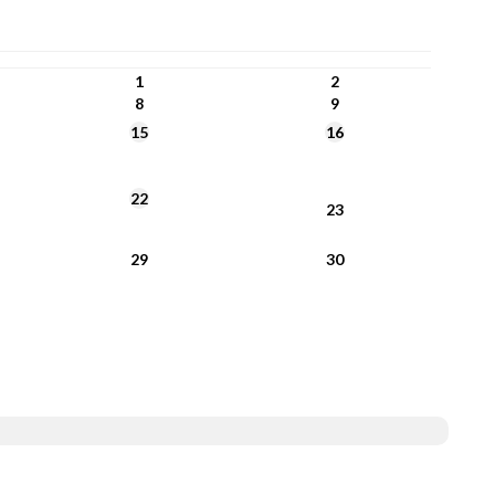
1
2
8
9
15
16
22
23
29
30
System Informacji Przestrzennej