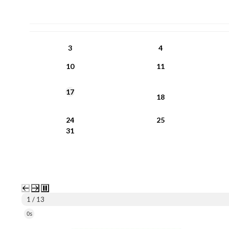
PN
WT
ŚR
CZ
PI
SO
NI
3
4
10
11
17
18
24
25
31
2 / 13
5s