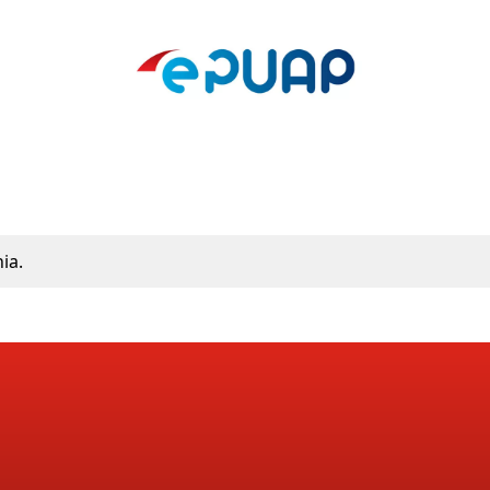
Polski Ład
ia.
ać z naszego newslettera wpisując email, na który otrzymujesz wiadomości.