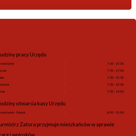
Godziny pracy
odziny pracy Urzędu
niedziałek
7:30 - 15:30
orek
7:30 - 17:00
oda
7:30 - 15:30
wartek
7:30 - 15:30
ątek
7:30 - 14:00
odziny otwarcia kasy Urzędu
niedziałek - Piątek
8:00 - 12:00
urmistrz Zatora przyjmuje mieszkańców w sprawie
karg i wniosków