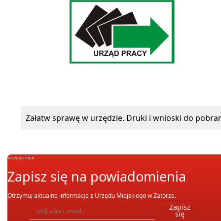
ePUAP
Załatw sprawę w urzędzie. Druki i wnioski do pobran
NEWSLETTER
Zapisz się na powiadomienia
Otrzymuj aktualne informacje z Urzędu Miejskiego w Zatorze.
Wpisz adres email, na który chcesz otrzymywać powiadomienia. Możesz również się wypis
Zapisz
się