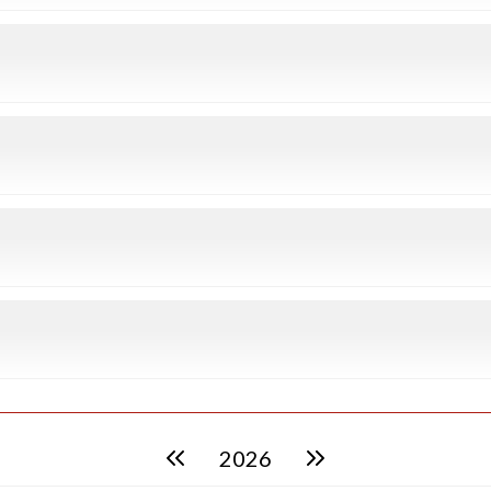
2026
poprzedni rok
następny rok