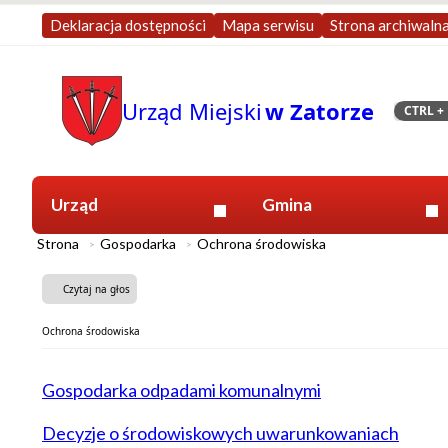
Deklaracja dostępności
Mapa serwisu
Strona archiwaln
Urząd Miejski
w Zatorze
CTRL
+ 
Szukaj
Urząd
Gmina
Strona
Gospodarka
Ochrona środowiska
Czytaj na głos
Ochrona środowiska
Gospodarka odpadami komunalnymi
Decyzje o środowiskowych uwarunkowaniach