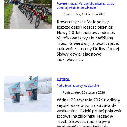
Rowerem przez Małopolskę również dzięki
otwartej właśnie VeloSkawie
Poniedziałek, 13 kwietnia 2026
Rowerem przez Małopolskę –
jeszcze dalej i jeszcze piękniej!
Nowy, 20-kilometrowy odcinek
VeloSkawa łączy się z Wiślaną
Trasą Rowerową i prowadzi przez
malownicze tereny Doliny Dolnej
Skawy, otwierając nowe
możliwości d...
Turystyka
Podlodowe zawody wędkarskie
Poniedziałek, 26 stycznia 2026
W dniu 25 stycznia 2026 r. odbyły
się pierwsze w tym roku zawody
wędkarskie. Dzięki grubej pokrywie
lodowej na zbiorniku Tęczak w
Trzebieńczycach można było
bezpiecznie zorganizować i