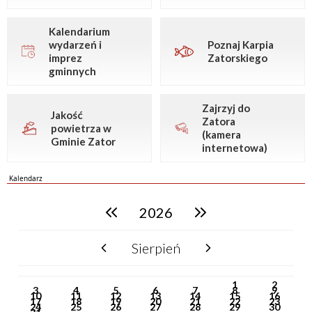
Kalendarium
wydarzeń i
Poznaj Karpia
imprez
Zatorskiego
gminnych
Zajrzyj do
Jakość
Zatora
powietrza w
(kamera
Gminie Zator
internetowa)
Kalendarz
2026
poprzedni rok
następny rok
Sierpień
poprzedni miesiąc
następny miesiąc
PN
WT
ŚR
CZ
PI
SO
NI
1
2
3
4
5
6
7
8
9
10
11
12
13
14
15
16
17
18
19
20
21
22
23
24
25
26
27
28
29
30