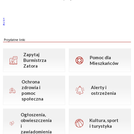
1
2
Przydatne linki
Zapytaj
Pomoc dla
Burmistrza
Mieszkańców
Zatora
Ochrona
zdrowia i
Alerty i
pomoc
ostrzeżenia
społeczna
Ogłoszenia,
obwieszczenia
Kultura, sport
i
i turystyka
zawiadomienia