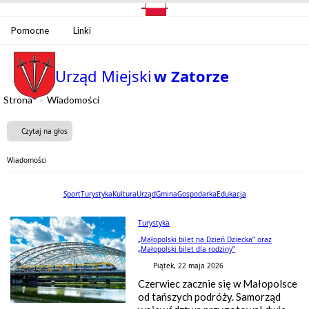
Pomocne
Linki
Urząd Miejski
w Zatorze
Strona
Wiadomości
Czytaj na głos
Wiadomości
Sport
Turystyka
Kultura
Urząd
Gmina
Gospodarka
Edukacja
Turystyka
„Małopolski bilet na Dzień Dziecka” oraz
„Małopolski bilet dla rodziny”
Piątek, 22 maja 2026
Czerwiec zacznie się w Małopolsce
od tańszych podróży. Samorząd