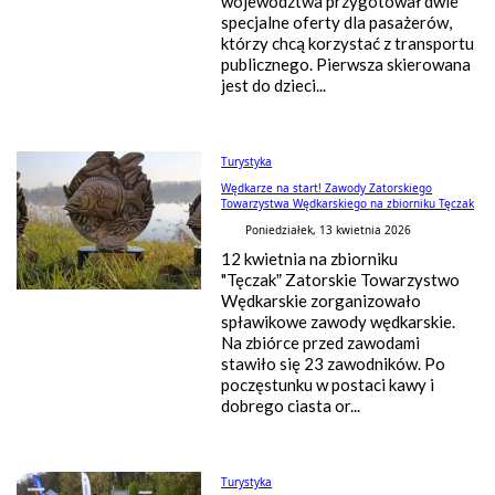
województwa przygotował dwie
specjalne oferty dla pasażerów,
którzy chcą korzystać z transportu
publicznego. Pierwsza skierowana
jest do dzieci...
Turystyka
Wędkarze na start! Zawody Zatorskiego
Towarzystwa Wędkarskiego na zbiorniku Tęczak
Poniedziałek, 13 kwietnia 2026
12 kwietnia na zbiorniku
"Tęczak” Zatorskie Towarzystwo
Wędkarskie zorganizowało
spławikowe zawody wędkarskie.
Na zbiórce przed zawodami
stawiło się 23 zawodników. Po
poczęstunku w postaci kawy i
dobrego ciasta or...
Turystyka