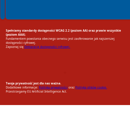
Spełniamy standardy dostępności WCAG 2.2 (poziom AA) oraz prawie wszystkie
(poziom AAA).
Fundamentem powstania obecnego serwisu jest zaoferowanie jak najszerszej
dostępności cyfrowej.
Zapoznaj się
Deklaracją dostępności cyfrowej.
EU AI Act
RODO Zgodne
RODO przyjazne narzędzia
Twoja prywatność jest dla nas ważna.
Dodatkowe informacje:
Polityka prywatności
oraz
Polityka plików cookie.
Przestrzegamy EU Artificial Intelligence Act.