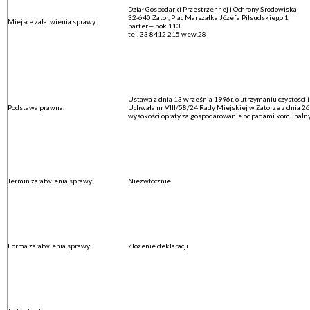
Dział Gospodarki Przestrzennej i Ochrony Środowiska
32-640 Zator, Plac Marszałka Józefa Piłsudskiego 1
Miejsce załatwienia sprawy:
parter – pok.113
tel. 33 8412 215 wew.28
Ustawa z dnia 13 września 1996r. o utrzymaniu czystości
Podstawa prawna:
Uchwała nr VIII/58/24 Rady Miejskiej w Zatorze z dnia 26 
wysokości opłaty za gospodarowanie odpadami komunaln
Termin załatwienia sprawy:
Niezwłocznie
Forma załatwienia sprawy:
Złożenie deklaracji