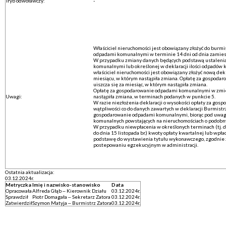
Tryb odwoławczy:
-
Właściciel nieruchomości jest obowiązany złożyć do burmi
odpadami komunalnymi w terminie 14 dni od dnia zamies
W przypadku zmiany danych będących podstawą ustalenia
komunalnymi lub określonej w deklaracji ilości odpadów
właściciel nieruchomości jest obowiązany złożyć nową dek
miesiącu, w którym nastąpiła zmiana. Opłatę za gospod
uiszcza się za miesiąc, w którym nastąpiła zmiana.
Opłatę za gospodarowanie odpadami komunalnymi w zmieni
Uwagi:
nastąpiła zmiana, w terminach podanych w punkcie 5.
W razie niezłożenia deklaracji o wysokości opłaty za g
wątpliwości co do danych zawartych w deklaracji Burmistrz
gospodarowanie odpadami komunalnymi, biorąc pod uwagę
komunalnych powstających na nieruchomościach o podobn
W przypadku niewpłacenia w określonych terminach (tj. do
do dnia 15 listopada br.) kwoty opłaty kwartalnej lub wpła
podstawę do wystawienia tytułu wykonawczego, zgodnie 
postepowaniu egzekucyjnym w administracji.
Ostatnia aktualizacja:
03.12.2024r.
Metryczka
Imię i nazwisko-stanowisko
Data
Opracowała
Alfreda Głąb – Kierownik Działu
03.12.2024r.
Sprawdził
Piotr Domagała – Sekretarz Zatora
03.12.2024r.
Zatwierdził
Szymon Matyja – Burmistrz Zatora
03.12.2024r.