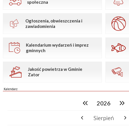
społeczna
Ogłoszenia, obwieszczenia i
zawiadomienia
Kalendarium wydarzeń i imprez
gminnych
Jakość powietrza w Gminie
Zator
Kalendarz
2026
poprzedni rok
następn
Sierpień
poprzedni miesiąc
nast
PN
WT
ŚR
CZ
PI
SO
NI