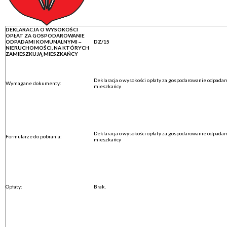
DEKLARACJA O WYSOKOŚCI
OPŁAT ZA GOSPODAROWANIE
ODPADAMI KOMUNALNYMI –
DZ/15
NIERUCHOMOŚCI, NA KTÓRYCH
ZAMIESZKUJĄ MIESZKAŃCY
Deklaracja o wysokości opłaty za gospodarowanie odpada
Wymagane dokumenty:
mieszkańcy
Deklaracja o wysokości opłaty za gospodarowanie odpada
Formularze do pobrania:
mieszkańcy
Opłaty:
Brak.