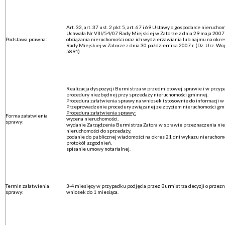
Art. 32, art. 37 ust. 2 pkt 5, art. 67 i 69 Ustawy o gospodarce nierucho
Uchwała Nr VIII/54/07 Rady Miejskiej w Zatorze z dnia 29 maja 2007 
Podstawa prawna:
obciążania nieruchomości oraz ich wydzierżawiania lub najmu na okre
Rady Miejskiej w Zatorze z dnia 30 października 2007 r. (Dz. Urz. Woj. M
5891).
Realizacja dyspozycji Burmistrza w przedmiotowej sprawie i w przy
procedury niezbędnej przy sprzedaży nieruchomości gminnej.
Procedura załatwienia sprawy na wniosek (stosownie do informacji w
Przeprowadzenie procedury związanej ze zbyciem nieruchomości gmi
Procedura załatwienia sprawy:
Forma załatwienia
wycena nieruchomości,
sprawy:
wydanie Zarządzenia Burmistrza Zatora w sprawie przeznaczenia nie
nieruchomości do sprzedaży,
podanie do publicznej wiadomości na okres 21 dni wykazu nieruchomo
protokół uzgodnień,
spisanie umowy notarialnej.
Termin załatwienia
3-4 miesięcy w przypadku podjęcia przez Burmistrza decyzji o przez
sprawy:
wniosek do 1 miesiąca.