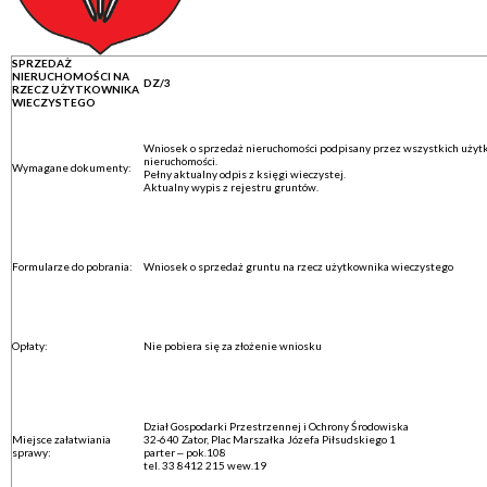
SPRZEDAŻ
NIERUCHOMOŚCI NA
DZ/3
RZECZ UŻYTKOWNIKA
WIECZYSTEGO
Wniosek o sprzedaż nieruchomości podpisany przez wszystkich uży
nieruchomości.
Wymagane dokumenty:
Pełny aktualny odpis z księgi wieczystej.
Aktualny wypis z rejestru gruntów.
Formularze do pobrania:
Wniosek o sprzedaż gruntu na rzecz użytkownika wieczystego
Opłaty:
Nie pobiera się za złożenie wniosku
Dział Gospodarki Przestrzennej i Ochrony Środowiska
Miejsce załatwiania
32-640 Zator, Plac Marszałka Józefa Piłsudskiego 1
sprawy:
parter – pok.108
tel. 33 8412 215 wew.19