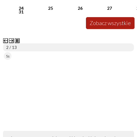
24
25
26
27
31
Zobacz wszystkie
2 / 13
5s
ePUAP