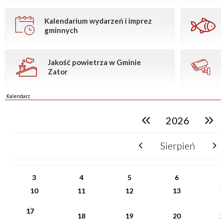
Kalendarium wydarzeń i imprez
gminnych
Jakość powietrza w Gminie
Zator
Kalendarz
2026
poprzedni rok
następn
Sierpień
poprzedni miesiąc
nast
PN
WT
ŚR
CZ
PI
SO
NI
3
4
5
6
10
11
12
13
17
18
19
20