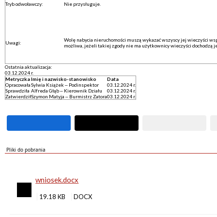
Tryb odwoławczy:
Nie przysługuje.
Wolę nabycia nieruchomości muszą wykazać wszyscy jej wieczyści ws
Uwagi:
możliwa, jeżeli takiej zgody nie ma użytkownicy wieczyści dochodzą je
Ostatnia aktualizacja:
03.12.2024 r.
Metryczka
Imię i nazwisko-stanowisko
Data
Opracowała
Sylwia Książek – Podinspektor
03.12.2024 r.
Sprawdziła
Alfreda Głąb – Kierownik Działu
03.12.2024 r.
Zatwierdził
Szymon Matyja – Burmistrz Zatora
03.12.2024 r.
Pliki do pobrania
wniosek.docx
19.18 KB