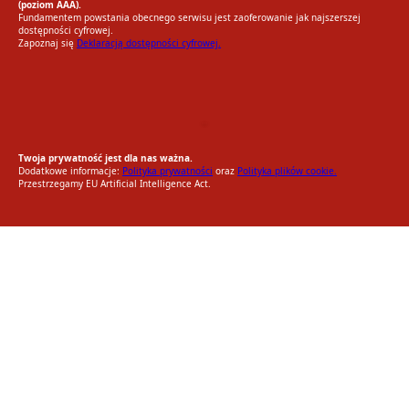
(poziom AAA).
Fundamentem powstania obecnego serwisu jest zaoferowanie jak najszerszej
dostępności cyfrowej.
Zapoznaj się
Deklaracją dostępności cyfrowej.
EU AI Act
RODO Zgodne
RODO przyjazne narzędzia
Twoja prywatność jest dla nas ważna.
Dodatkowe informacje:
Polityka prywatności
oraz
Polityka plików cookie.
Przestrzegamy EU Artificial Intelligence Act.