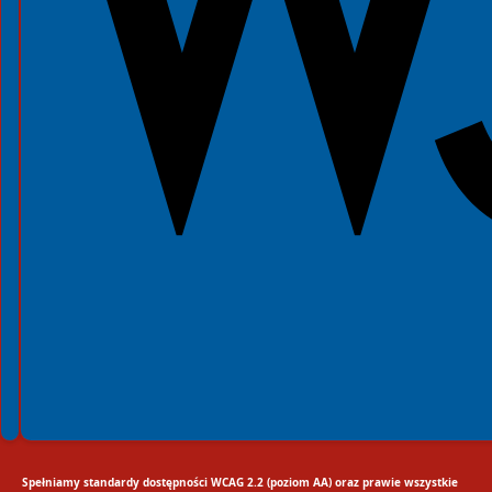
Spełniamy standardy dostępności WCAG 2.2 (poziom AA) oraz prawie wszystkie