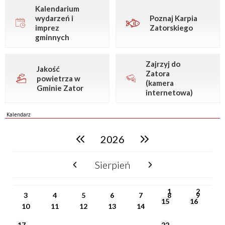
Kalendarium
wydarzeń i
Poznaj Karpia
imprez
Zatorskiego
gminnych
Zajrzyj do
Jakość
Zatora
powietrza w
(kamera
Gminie Zator
internetowa)
Kalendarz
2026
poprzedni rok
następny rok
Sierpień
poprzedni miesiąc
następny miesiąc
PN
WT
ŚR
CZ
PI
SO
NI
1
2
3
4
5
6
7
8
9
15
16
10
11
12
13
14
17
22