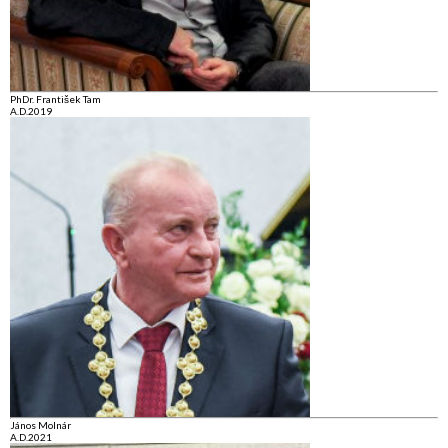
PhDr. František Tam
A.D.2019
János Molnár
A.D.2021