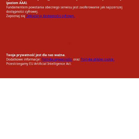
(poziom AAA).
Fundamentem powstania obecnego serwisu jest zaoferowanie jak najszerszej
dostępności cyfrowej.
Zapoznaj się
Deklaracją dostępności cyfrowej.
EU AI Act
RODO Zgodne
RODO przyjazne narzędzia
Twoja prywatność jest dla nas ważna.
Dodatkowe informacje:
Polityka prywatności
oraz
Polityka plików cookie.
Przestrzegamy EU Artificial Intelligence Act.