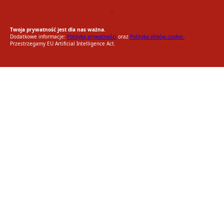
EU AI Act
RODO Zgodne
RODO przyjazne narzędzia
Twoja prywatność jest dla nas ważna.
Dodatkowe informacje:
Polityka prywatności
oraz
Polityka plików cookie.
Przestrzegamy EU Artificial Intelligence Act.