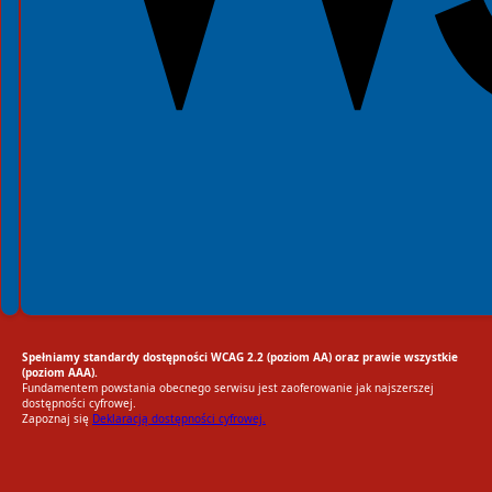
Spełniamy standardy dostępności WCAG 2.2 (poziom AA) oraz prawie wszystkie
(poziom AAA).
Fundamentem powstania obecnego serwisu jest zaoferowanie jak najszerszej
dostępności cyfrowej.
Zapoznaj się
Deklaracją dostępności cyfrowej.