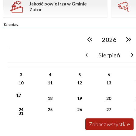
Jakość powietrza w Gminie
Zator
Kalendarz
2026
poprzedni rok
następn
Sierpień
poprzedni miesiąc
nast
PN
WT
ŚR
CZ
PI
SO
NI
3
4
5
6
10
11
12
13
17
18
19
20
24
25
26
27
31
Zobacz wszystkie