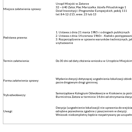
Urząd Miejski w Zatorze
32 – 640 Zator, Plac Marszałka Józefa Piłsudskiego 1
Miejsce załatwienia sprawy:
Dział Inwestycji i Programów Europejskich, pokój 111
tel. 84-12-215, wew. 23 lub 13
1. Ustawa z dnia 21 marca 1985 r. o drogach publicznych
2. Ustawa z dnia 14 czerwca 1960r. - Kodeks postępowan
Podstawa prawna:
3. Rozporządzenie w sprawie warunków technicznych, jak
usytuowanie
Termin załatwienia:
Do 30 dni od daty złożenia wniosku w Urzędzie Miejski
Wydanie decyzji dotyczącej uzgodnienia lokalizacji obi
Forma załatwienia sprawy:
pasie drogowym drogi gminnej.
Samorządowe Kolegium Odwoławcze w Krakowie za poś
Tryb odwoławczy:
Burmistrza Zatora w terminie 14 dni od otrzymania decyz
Decyzja (uzgodnienie lokalizacji) nie uprawnia do wejśc
Uwagi:
odrębne pozwolenia zgodnie z pouczeniem w decyzji.
Wniosek niekompletny będzie rozpatrywany po uzupełnie