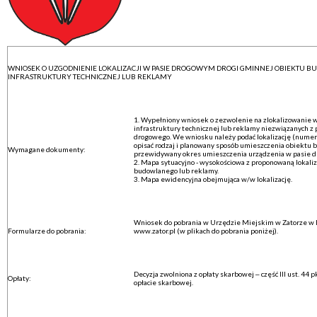
WNIOSEK O UZGODNIENIE LOKALIZACJI W PASIE DROGOWYM DROGI GMINNEJ OBIEKTU 
INFRASTRUKTURY TECHNICZNEJ LUB REKLAMY
1. Wypełniony wniosek o zezwolenie na zlokalizowanie
infrastruktury technicznej lub reklamy niezwiązanych z
drogowego. We wniosku należy podać lokalizację (numer 
opisać rodzaj i planowany sposób umieszczenia obiektu
Wymagane dokumenty:
przewidywany okres umieszczenia urządzenia w pasie 
2. Mapa sytuacyjno - wysokościowa z proponowaną lokaliz
budowlanego lub reklamy.
3. Mapa ewidencyjna obejmująca w/w lokalizację.
Wniosek do pobrania w Urzędzie Miejskim w Zatorze w B
Formularze do pobrania:
www.zator.pl (w plikach do pobrania poniżej).
Decyzja zwolniona z opłaty skarbowej – część III ust. 44 p
Opłaty:
opłacie skarbowej.