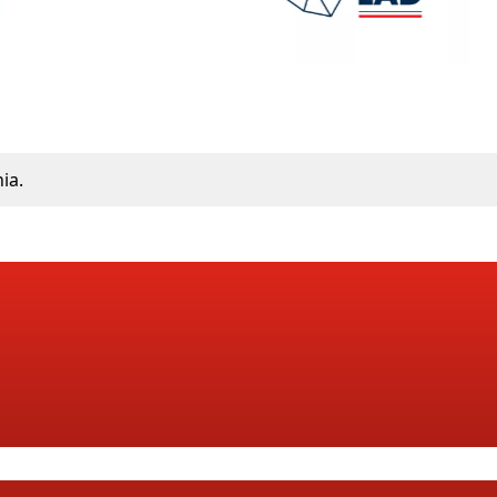
ia.
ać z naszego newslettera wpisując email, na który otrzymujesz wiadomości.