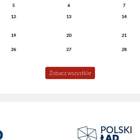
5
6
7
12
13
14
19
20
21
26
27
28
Zobacz wszystkie
Polski Ład