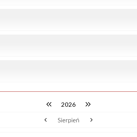
2026
poprzedni rok
następny rok
Sierpień
poprzedni miesiąc
następny miesiąc