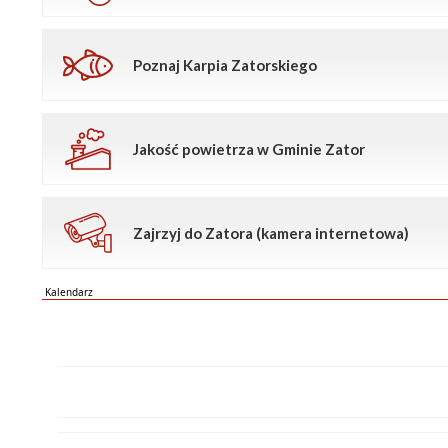
Poznaj Karpia Zatorskiego
Jakość powietrza w Gminie Zator
Zajrzyj do Zatora (kamera internetowa)
Kalendarz
PN
WT
ŚR
CZ
PI
SO
NI