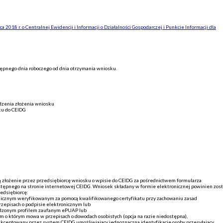
a 2018 r. o Centralnej Ewidencji i Informacji o Działalności Gospodarczej i Punkcie Informacji dla
tępnego dnia roboczego od dnia otrzymania wniosku.
dzenia złożenia wniosku
ku do CEIDG
 złożenie przez przedsiębiorcę wniosku o wpisie do CEIDG za pośrednictwem formularza
tępnego na stronie internetowej CEIDG. Wniosek składany w formie elektronicznej powinien zost
edsiębiorcę:
nicznym weryfikowanym za pomocą kwalifikowanego certyfikatu przy zachowaniu zasad
zepisach o podpisie elektronicznym lub
rdzonym profilem zaufanym ePUAP lub
m o którym mowa w przepisach o dowodach osobistych (opcja na razie niedostępna),
 akceptowany przez system CEIDG umożliwiający jednoznaczną identyfikację osoby przesyłający