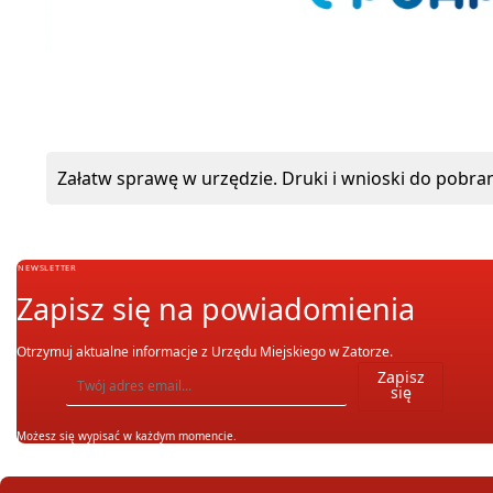
Załatw sprawę w urzędzie. Druki i wnioski do pobran
NEWSLETTER
Zapisz się na powiadomienia
Otrzymuj aktualne informacje z Urzędu Miejskiego w Zatorze.
Wpisz adres email, na który chcesz otrzymywać powiadomienia. Możesz również się wypis
Zapisz
się
Możesz się wypisać w każdym momencie.