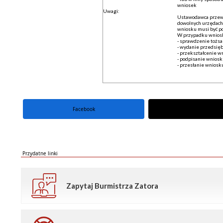
wniosek
Uwagi:
Ustawodawca przewi
dowolnych urzędach
wniosku musi być po
W przypadku wniosk
- sprawdzenie tożsa
- wydanie przedsięb
- przekształcenie w
- podpisanie wnios
- przesłanie wniosk
Facebook
portal X
Przydatne linki
Zapytaj Burmistrza Zatora