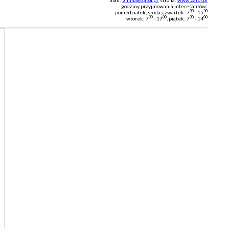
mail:
gmina@zator.pl
, strona:
www.zator.pl
godziny przyjmowania interesantów:
30
30
poniedziałek, środa, czwartek: 7
- 15
30
00
30
00
wtorek: 7
- 17
, piątek: 7
- 14