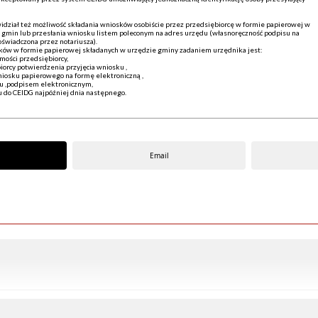
dział też możliwość składania wniosków osobiście przez przedsiębiorcę w formie papierowej w
 gmin lub przesłania wniosku listem poleconym na adres urzędu (własnoręczność podpisu na
świadczona przez notariusza).
ów w formie papierowej składanych w urzędzie gminy zadaniem urzędnika jest:
mości przedsiębiorcy,
iorcy potwierdzenia przyjęcia wniosku ,
niosku papierowego na formę elektroniczną ,
ku ,podpisem elektronicznym,
u do CEIDG najpóźniej dnia następnego.
Email