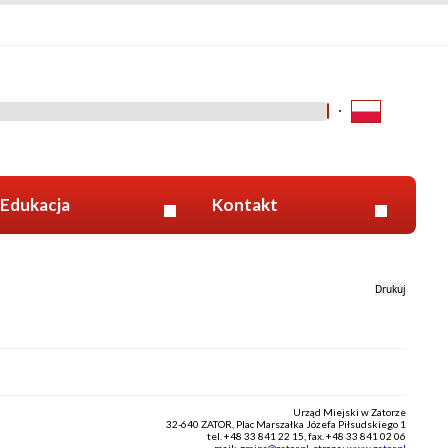
Kliknij aby wyszukać za 
Edukacja
Kontakt
Drukuj
Urząd Miejski w Zatorze
32-640 ZATOR, Plac Marszałka Józefa Piłsudskiego 1
tel. +48 33 841 22 15, fax. +48 33 841 02 06