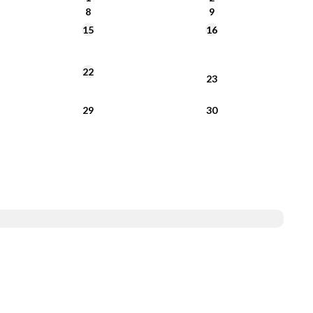
8
9
15
16
22
23
29
30
System Informacji Przestrzennej