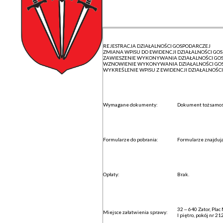
REJESTRACJA DZIAŁALNOŚCI GOSPODARCZEJ
ZMIANA WPISU DO EWIDENCJI DZIAŁALNOŚCI GO
ZAWIESZENIE WYKONYWANIA DZIAŁALNOŚCI GO
WZNOWIENIE WYKONYWANIA DZIAŁALNOŚCI GO
WYKREŚLENIE WPISU Z EWIDENCJI DZIAŁALNOŚC
Wymagane dokumenty:
Dokument tożsamoś
Formularze do pobrania:
Formularze znajduj
Opłaty:
Brak.
32 – 640 Zator, Plac
Miejsce załatwienia sprawy:
I piętro, pokój nr 2