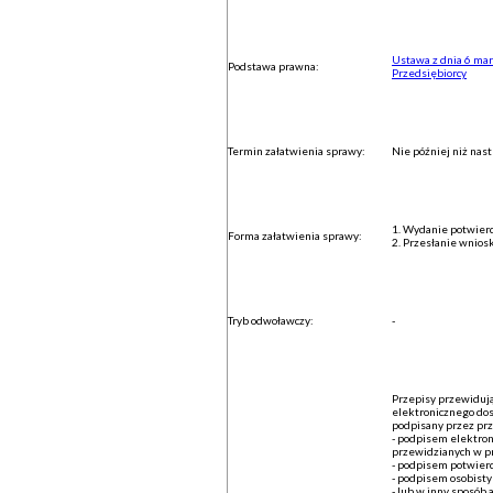
Ustawa z dnia 6 marc
Podstawa prawna:
Przedsiębiorcy
Termin załatwienia sprawy:
Nie później niż nas
1. Wydanie potwier
Forma załatwienia sprawy:
2. Przesłanie wnios
Tryb odwoławczy:
-
Przepisy przewidują
elektronicznego dos
podpisany przez prz
- podpisem elektro
przewidzianych w pr
- podpisem potwie
- podpisem osobisty
- lub w inny sposób