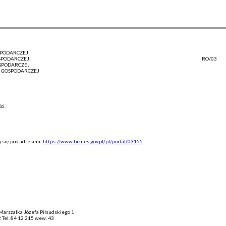
SPODARCZEJ
SPODARCZEJ
RO/03
SPODARCZEJ
I GOSPODARCZEJ
ci.
ą się pod adresem:
https://www.biznes.gov.pl/pl/portal/03155
 Marszałka Józefa Piłsudskiego 1
12 Tel. 84 12 215 wew. 43