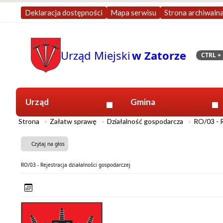
Deklaracja dostępności
Mapa serwisu
Strona archiwaln
Urząd Miejski
w Zatorze
CTRL
+ 
Szukaj
Urząd
Gmina
Strona
Załatw sprawę
Działalność gospodarcza
RO/03 - R
Czytaj na głos
RO/03 - Rejestracja działalności gospodarczej