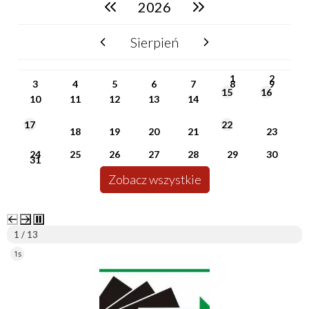
2026
poprzedni rok
następny rok
Sierpień
poprzedni miesiąc
następny miesiąc
PN
WT
ŚR
CZ
PI
SO
NI
1
2
3
4
5
6
7
8
9
15
16
10
11
12
13
14
17
22
18
19
20
21
23
24
25
26
27
28
29
30
31
Zobacz wszystkie
2 / 13
5s
ePUAP