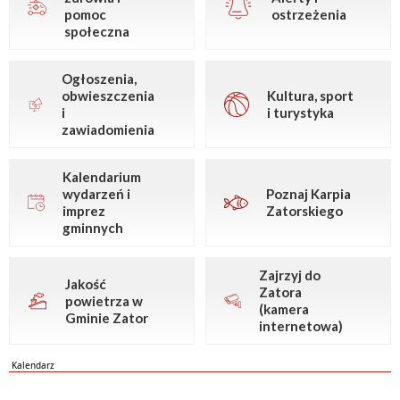
pomoc
ostrzeżenia
społeczna
Ogłoszenia,
obwieszczenia
Kultura, sport
i
i turystyka
zawiadomienia
Kalendarium
wydarzeń i
Poznaj Karpia
imprez
Zatorskiego
gminnych
Zajrzyj do
Jakość
Zatora
powietrza w
(kamera
Gminie Zator
internetowa)
Kalendarz