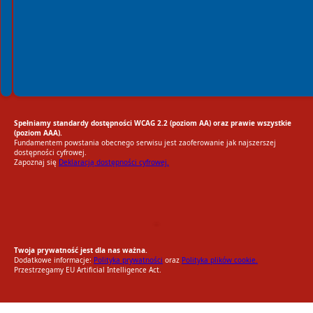
Spełniamy standardy dostępności WCAG 2.2 (poziom AA) oraz prawie wszystkie
(poziom AAA).
Fundamentem powstania obecnego serwisu jest zaoferowanie jak najszerszej
dostępności cyfrowej.
Zapoznaj się
Deklaracją dostępności cyfrowej.
EU AI Act
RODO Zgodne
RODO przyjazne narzędzia
Twoja prywatność jest dla nas ważna.
Dodatkowe informacje:
Polityka prywatności
oraz
Polityka plików cookie.
Przestrzegamy EU Artificial Intelligence Act.