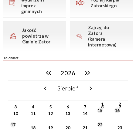
imprez
Zatorskiego
gminnych
Zajrzyj do
Jakość
Zatora
powietrza w
(kamera
Gminie Zator
internetowa)
Kalendarz
2026
poprzedni rok
następny rok
Sierpień
poprzedni miesiąc
następny miesiąc
PN
WT
ŚR
CZ
PI
SO
NI
1
2
3
4
5
6
7
8
9
15
16
10
11
12
13
14
17
22
18
19
20
21
23