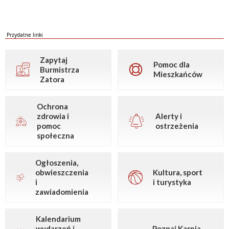
Przydatne linki
Zapytaj
Pomoc dla
Burmistrza
Mieszkańców
Zatora
Ochrona
zdrowia i
Alerty i
pomoc
ostrzeżenia
społeczna
Ogłoszenia,
obwieszczenia
Kultura, sport
i
i turystyka
zawiadomienia
Kalendarium
wydarzeń i
Poznaj Karpia