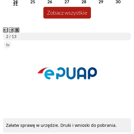
24
25
26
27
28
29
30
31
Zobacz wszystkie
2 / 13
5s
ePUAP
Załatw sprawę w urzędzie. Druki i wnioski do pobrania.