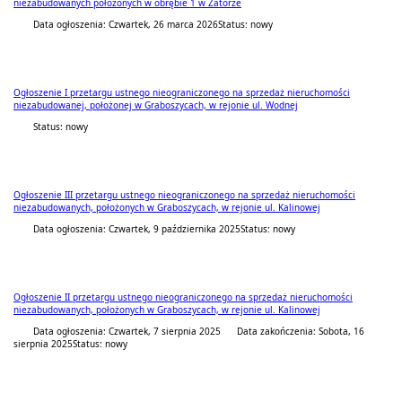
niezabudowanych położonych w obrębie 1 w Zatorze
Data ogłoszenia: Czwartek, 26 marca 2026
Status: nowy
Ogłoszenie I przetargu ustnego nieograniczonego na sprzedaż nieruchomości
niezabudowanej, położonej w Graboszycach, w rejonie ul. Wodnej
Status: nowy
Ogłoszenie III przetargu ustnego nieograniczonego na sprzedaż nieruchomości
niezabudowanych, położonych w Graboszycach, w rejonie ul. Kalinowej
Data ogłoszenia: Czwartek, 9 października 2025
Status: nowy
Ogłoszenie II przetargu ustnego nieograniczonego na sprzedaż nieruchomości
niezabudowanych, położonych w Graboszycach, w rejonie ul. Kalinowej
Data ogłoszenia: Czwartek, 7 sierpnia 2025
Data zakończenia: Sobota, 16
sierpnia 2025
Status: nowy