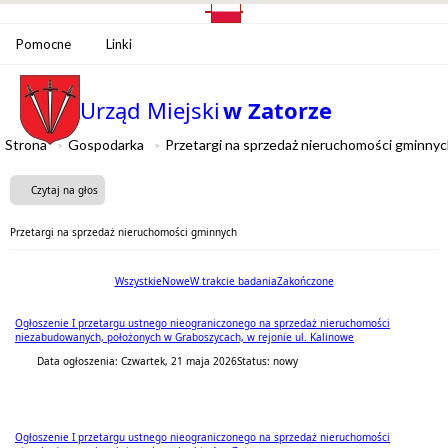
Pomocne
Linki
Urząd Miejski
w Zatorze
Strona
Gospodarka
Przetargi na sprzedaż nieruchomości gminny
Czytaj na głos
Przetargi na sprzedaż nieruchomości gminnych
Wszystkie
Nowe
W trakcie badania
Zakończone
Ogłoszenie I przetargu ustnego nieograniczonego na sprzedaż nieruchomości
niezabudowanych, położonych w Graboszycach, w rejonie ul. Kalinowe
Data ogłoszenia: Czwartek, 21 maja 2026
Status: nowy
Ogłoszenie I przetargu ustnego nieograniczonego na sprzedaż nieruchomości