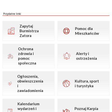
Przydatne linki
Zapytaj
Pomoc dla
Burmistrza
Mieszkańców
Zatora
Ochrona
zdrowia i
Alerty i
pomoc
ostrzeżenia
społeczna
Ogłoszenia,
obwieszczenia
Kultura, sport
i
i turystyka
zawiadomienia
Kalendarium
wydarzeń i
Poznaj Karpia