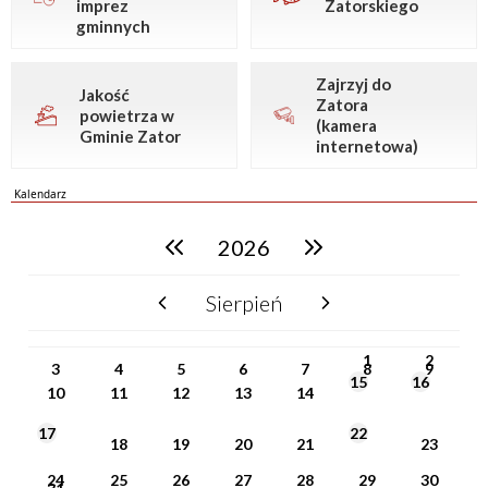
imprez
Zatorskiego
gminnych
Zajrzyj do
Jakość
Zatora
powietrza w
(kamera
Gminie Zator
internetowa)
Kalendarz
2026
poprzedni rok
następny rok
Sierpień
poprzedni miesiąc
następny miesiąc
PN
WT
ŚR
CZ
PI
SO
NI
1
2
3
4
5
6
7
8
9
15
16
10
11
12
13
14
17
22
18
19
20
21
23
24
25
26
27
28
29
30