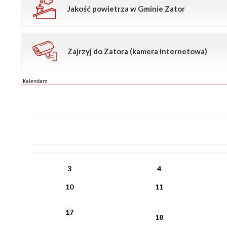
Jakość powietrza w Gminie Zator
Zajrzyj do Zatora (kamera internetowa)
Kalendarz
PN
WT
ŚR
CZ
PI
SO
NI
3
4
10
11
17
18