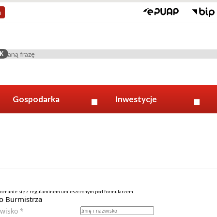
a
K
Gospodarka
Inwestycje
poznanie się z regulaminem umieszczonym pod formularzem.
o Burmistrza
zwisko
*