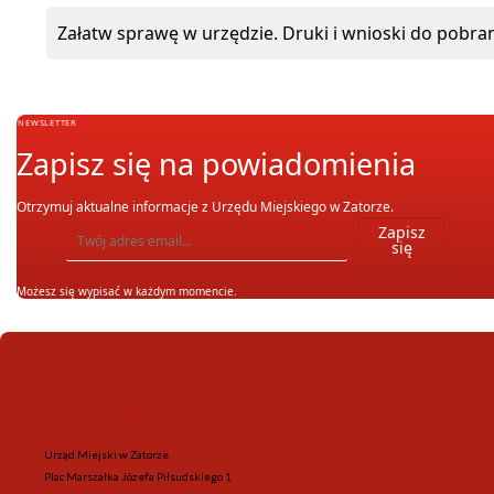
Załatw sprawę w urzędzie. Druki i wnioski do pobran
NEWSLETTER
Zapisz się na powiadomienia
Otrzymuj aktualne informacje z Urzędu Miejskiego w Zatorze.
Wpisz adres email, na który chcesz otrzymywać powiadomienia. Możesz również się wypis
Zapisz
się
Możesz się wypisać w każdym momencie.
Informacje
Urząd Miejski w Zatorze
Plac Marszałka Józefa Piłsudskiego 1