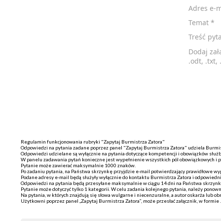
Adres e-
Temat
*
Treść pyt
Dodaj załą
.odt, .txt,
Regulamin funkcjonowania rubryki "Zapytaj Burmistrza Zatora"
Odpowiedzi na pytania zadane poprzez panel "Zapytaj Burmistrza Zatora" udziela Burmi
Odpowiedzi udzielane są wyłącznie na pytania dotyczące kompetencji i obowiązków służ
W panelu zadawania pytań konieczne jest wypełnienie wszystkich pól obowiązkowych i p
Pytanie może zawierać maksymalnie 1000 znaków.
Po zadaniu pytania, na Państwa skrzynkę przyjdzie e-mail potwierdzający prawidłowe wy
Podane adresy e-mail będą służyły wyłącznie do kontaktu Burmistrza Zatora i odpowiedn
Odpowiedzi na pytania będą przesyłane maksymalnie w ciągu 14 dni na Państwa skrzynk
Pytanie może dotyczyć tylko 1 kategorii. W celu zadania kolejnego pytania, należy ponown
Na pytania, w których znajdują się słowa wulgarne i niecenzuralne, a autor oskarża lub o
Użytkowni poprzez panel „Zapytaj Burmistrza Zatora”, może przesłać załącznik, w formie .pd