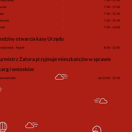
orek
7:30 - 17:00
oda
7:30 - 15:30
wartek
7:30 - 15:30
ątek
7:30 - 14:00
odziny otwarcia kasy Urzędu
niedziałek - Piątek
8:00 - 12:00
urmistrz Zatora przyjmuje mieszkańców w sprawie
karg i wniosków
poniedziałki
od 13:00 - 15:30