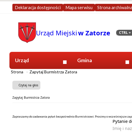
Deklaracja dostępności
Mapa serwisu
Strona archiwaln
Urząd Miejski
w Zatorze
CTRL
+ 
Szukaj
Urząd
Gmina
Strona
Zapytaj Burmistrza Zatora
Czytaj na głos
Zapytaj Burmistrza Zatora
Zapraszamy do zadawania pytań bezpośrednio Burmistrzowi. Prosimy o wcześniejsze za
Pytanie d
Imię i na