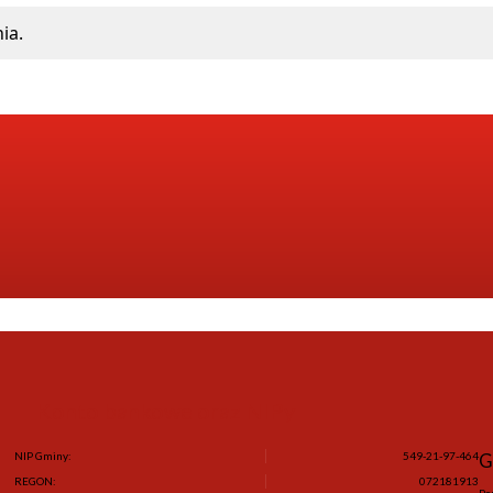
ia.
ać z naszego newslettera wpisując email, na który otrzymujesz wiadomości.
Konto bankowe oraz NIPy
NIP Gminy:
549-21-97-464
G
REGON:
072181913
Po