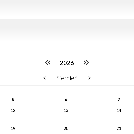
2026
poprzedni rok
następny rok
Sierpień
poprzedni miesiąc
następny miesiąc
5
6
7
12
13
14
19
20
21