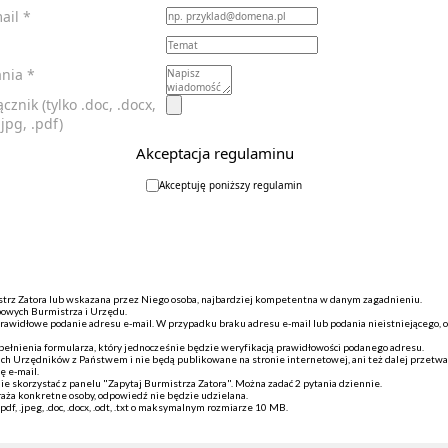
mail
*
ania
*
cznik (tylko .doc, .docx,
 .jpg, .pdf)
Akceptacja regulaminu
Akceptuję poniższy regulamin
strz Zatora lub wskazana przez Niego osoba, najbardziej kompetentna w danym zagadnieniu.
bowych Burmistrza i Urzędu.
rawidłowe podanie adresu e-mail. W przypadku braku adresu e-mail lub podania nieistniejącego, 
pełnienia formularza, który jednocześnie będzie weryfikacją prawidłowości podanego adresu.
ich Urzędników z Państwem i nie będą publikowane na stronie internetowej, ani też dalej przetw
ę e-mail.
ie skorzystać z panelu "Zapytaj Burmistrza Zatora". Można zadać 2 pytania dziennie.
braża konkretne osoby, odpowiedź nie będzie udzielana.
f, .jpeg, .doc, .docx, .odt, .txt o maksymalnym rozmiarze 10 MB.