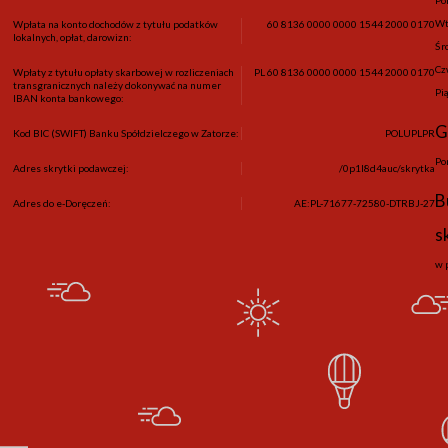
Wt
Wpłata na konto dochodów z tytułu podatków
60 8136 0000 0000 1544 2000 0170
lokalnych, opłat, darowizn:
Śr
Cz
Wpłaty z tytułu opłaty skarbowej w rozliczeniach
PL 60 8136 0000 0000 1544 2000 0170
transgranicznych należy dokonywać na numer
Pi
IBAN konta bankowego:
G
Kod BIC (SWIFT) Banku Spółdzielczego w Zatorze:
POLUPLPR
Po
Adres skrytki podawczej:
/0p1l8d4auc/skrytka
B
Adres do e-Doręczeń:
AE:PL-71677-72580-DTRBJ-27
s
w 