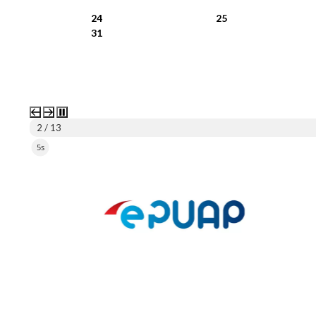
24
25
31
2 / 13
4s
ePUAP