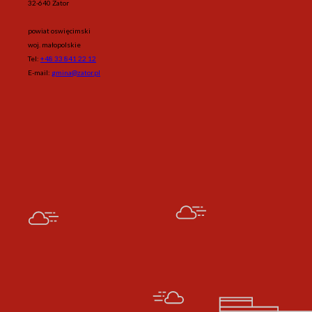
32-640 Zator
powiat oswięcimski
woj. małopolskie
Tel:
+48 33 841 22 12
E-mail:
gmina@zator.pl