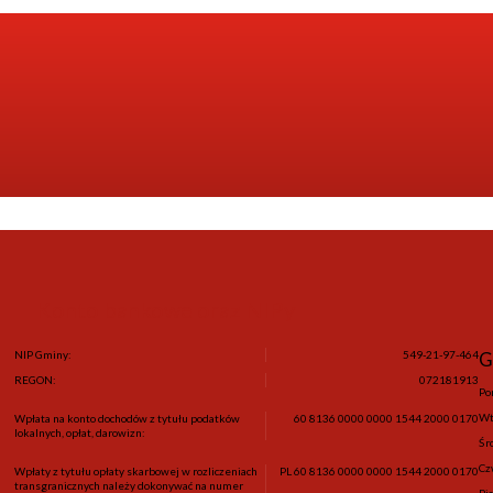
ać z naszego newslettera wpisując email, na który otrzymujesz wiadomości.
Konto bankowe oraz NIPy
NIP Gminy:
549-21-97-464
G
REGON:
072181913
Po
Wt
Wpłata na konto dochodów z tytułu podatków
60 8136 0000 0000 1544 2000 0170
lokalnych, opłat, darowizn:
Śr
Cz
Wpłaty z tytułu opłaty skarbowej w rozliczeniach
PL 60 8136 0000 0000 1544 2000 0170
transgranicznych należy dokonywać na numer
Pi