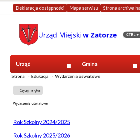
Deklaracja dostępności
Mapa serwisu
Strona archiwaln
Urząd Miejski
w Zatorze
CTRL
+ 
Szukaj
Urząd
Gmina
Strona
Edukacja
Wydarzenia oświatowe
Czytaj na głos
Wydarzenia oświatowe
Rok Szkolny 2024/2025
Rok Szkolny 2025/2026