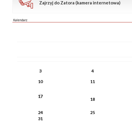
Zajrzyj do Zatora (kamera internetowa)
Kalendarz
PN
WT
ŚR
CZ
PI
SO
NI
3
4
10
11
17
18
24
25
31