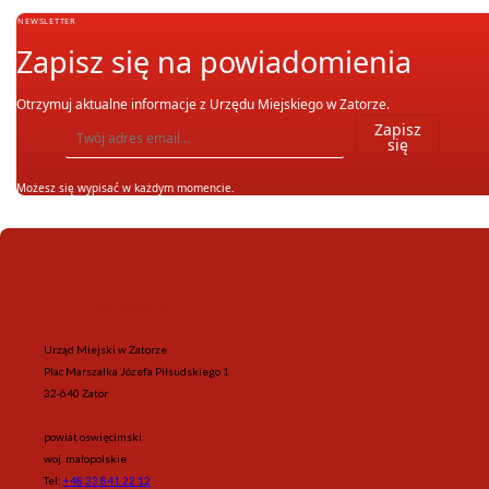
NEWSLETTER
Zapisz się na powiadomienia
Otrzymuj aktualne informacje z Urzędu Miejskiego w Zatorze.
Wpisz adres email, na który chcesz otrzymywać powiadomienia. Możesz również się wypis
Zapisz
się
Możesz się wypisać w każdym momencie.
Informacje
Urząd Miejski w Zatorze
Plac Marszałka Józefa Piłsudskiego 1
32-640 Zator
powiat oswięcimski
woj. małopolskie
Tel:
+48 33 841 22 12