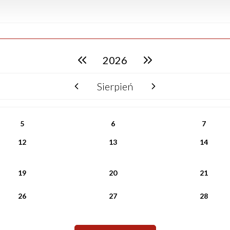
2026
poprzedni rok
następny rok
Sierpień
poprzedni miesiąc
następny miesiąc
5
6
7
12
13
14
19
20
21
26
27
28