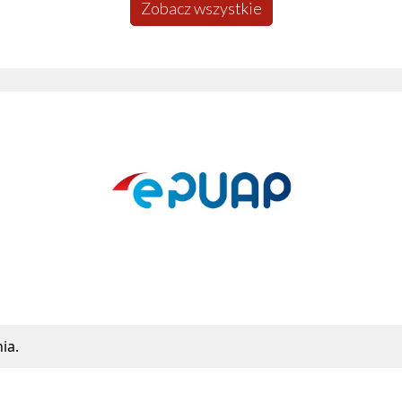
Zobacz wszystkie
Polski Ład
ia.