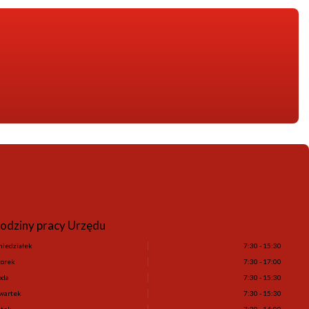
Godziny pracy
odziny pracy Urzędu
niedziałek
7:30 - 15:30
orek
7:30 - 17:00
oda
7:30 - 15:30
wartek
7:30 - 15:30
ątek
7:30 - 14:00