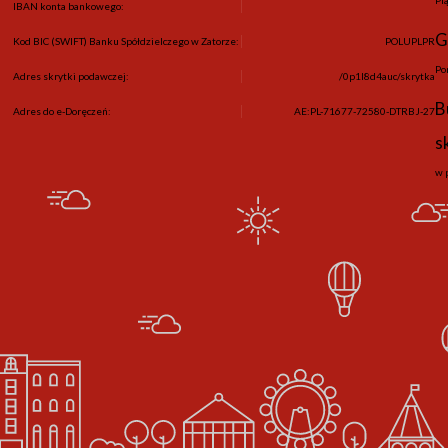
IBAN konta bankowego:
G
Kod BIC (SWIFT) Banku Spółdzielczego w Zatorze:
POLUPLPR
Po
Adres skrytki podawczej:
/0p1l8d4auc/skrytka
B
Adres do e-Doręczeń:
AE:PL-71677-72580-DTRBJ-27
s
w 