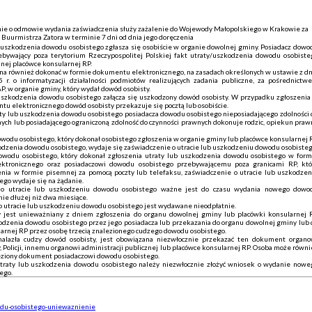
ie o odmowie wydania zaświadczenia służy zażalenie do Wojewody Małopolskiego w Krakowie za
uurmistrza Zatora w terminie 7 dni od dnia jego doręczenia
b uszkodzenia dowodu osobistego zgłasza się osobiście w organie dowolnej gminy. Posiadacz dowo
ebywający poza terytorium Rzeczypospolitej Polskiej fakt utraty/uszkodzenia dowodu osobiste
nej placówce konsularnej RP.
na również dokonać w formie dokumentu elektronicznego, na zasadach określonych w ustawie z dn
 r. o informatyzacji działalności podmiotów realizujących zadania publiczne, za pośrednictw
, w organie gminy, który wydał dowód osobisty.
uszkodzenia dowodu osobistego załącza się uszkodzony dowód osobisty. W przypadku zgłoszenia
u elektronicznego dowód osobisty przekazuje się pocztą lub osobiście.
aty lub uszkodzenia dowodu osobistego posiadacza dowodu osobistego nieposiadającego zdolności 
ych lub posiadającego ograniczoną zdolność do czynności prawnych dokonuje rodzic, opiekun praw
wodu osobistego, który dokonał osobistego zgłoszenia w organie gminy lub placówce konsularnej 
odzenia dowodu osobistego, wydaje się zaświadczenie o utracie lub uszkodzeniu dowodu osobisteg
owodu osobistego, który dokonał zgłoszenia utraty lub uszkodzenia dowodu osobistego w form
ktronicznego oraz posiadaczowi dowodu osobistego przebywającemu poza granicami RP, któ
enia w formie pisemnej za pomocą poczty lub telefaksu, zaświadczenie o utracie lub uszkodzen
go wydaje się na żądanie.
 o utracie lub uszkodzeniu dowodu osobistego ważne jest do czasu wydania nowego dowo
nie dłużej niż dwa miesiące.
o utracie lub uszkodzeniu dowodu osobistego jest wydawane nieodpłatnie.
 jest unieważniany z dniem zgłoszenia do organu dowolnej gminy lub placówki konsularnej 
kodzenia dowodu osobistego przez jego posiadacza lub przekazania do organu dowolnej gminy lub 
arnej RP przez osobę trzecią znalezionego cudzego dowodu osobistego.
nalazła cudzy dowód osobisty, jest obowiązana niezwłocznie przekazać ten dokument organo
 Policji, innemu organowi administracji publicznej lub placówce konsularnej RP. Osoba może równi
eziony dokument posiadaczowi dowodu osobistego.
raty lub uszkodzenia dowodu osobistego należy niezwłocznie złożyć wniosek o wydanie nowe
ego.
odu-osobistego-uniewaznienie