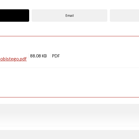
Email
88.08 KB
obistego.pdf