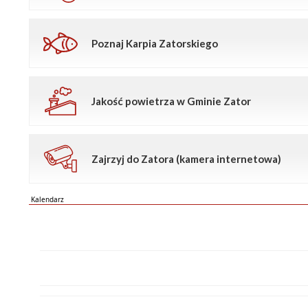
Poznaj Karpia Zatorskiego
Jakość powietrza w Gminie Zator
Zajrzyj do Zatora (kamera internetowa)
Kalendarz
PN
WT
ŚR
CZ
PI
SO
NI