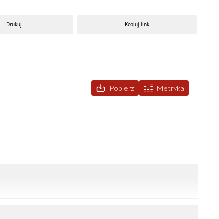
Drukuj
Kopiuj link
Pobierz
Metryka