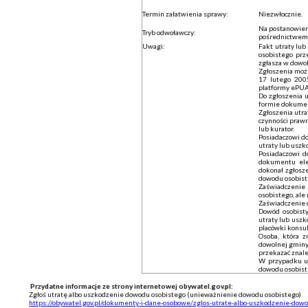
Termin załatwienia sprawy:
Niezwłocznie.
Na postanowien
Tryb odwoławczy:
pośrednictwem B
Uwagi:
Fakt utraty lu
osobistego prz
zgłasza w dowol
Zgłoszenia moż
17 lutego 2005
platformy ePUAP
Do zgłoszenia 
formie dokument
Zgłoszenia utr
czynności prawn
lub kurator.
Posiadaczowi do
utraty lub uszk
Posiadaczowi d
dokumentu ele
dokonał zgłosz
dowodu osobiste
Zaświadczenie
osobistego, ale 
Zaświadczenie 
Dowód osobisty
utraty lub usz
placówki konsul
Osoba, która z
dowolnej gminy,
przekazać znal
W przypadku ut
dowodu osobist
Przydatne informacje ze strony internetowej obywatel.gov.pl:
Zgłoś utratę albo uszkodzenie dowodu osobistego (unieważnienie dowodu osobistego)
https://obywatel.gov.pl/dokumenty-i-dane-osobowe/zglos-utrate-albo-uszkodzenie-dow