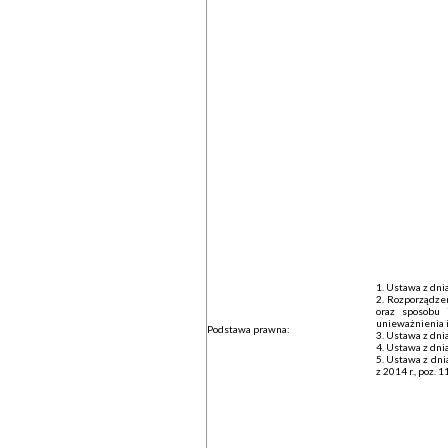
1. Ustawa z dnia
2. Rozporządze
oraz sposobu 
unieważnienia i 
Podstawa prawna:
3. Ustawa z dnia
4. Ustawa z dnia
5. Ustawa z dnia
z 2014 r., poz. 