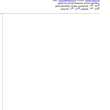
mail:
gmina@zator.pl
, strona:
www.zator.pl
godziny przyjmowania interesantów:
30
30
poniedziałek, środa, czwartek: 7
- 15
30
00
30
00
wtorek: 7
- 17
, piątek: 7
- 14