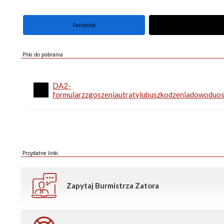
Facebook
portal X
Pliki do pobrania
DA2-
formularzzgoszeniautratylubuszkodzeniadowoduos
Przydatne linki
Zapytaj Burmistrza Zatora