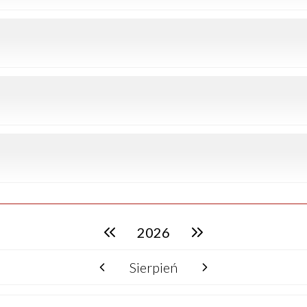
2026
poprzedni rok
następny rok
Sierpień
poprzedni miesiąc
następny miesiąc