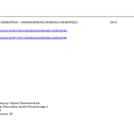
 OSOBISTEGO - UNIEWAŻNIENIE DOWODU OSOBISTEGO
DA/2
zenia utraty lub uszkodzenia dowodu osobistego.
szenia utraty lub uszkodzenia dowodu osobistego
acyjny i Spraw Obywatelskich
lac Marszałka Józefa Piłsudskiego 1
3
 wewn. 20