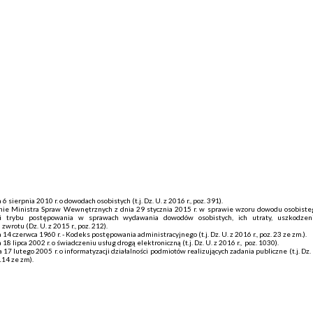
 6 sierpnia 2010 r. o dowodach osobistych (t.j. Dz. U. z 2016 r., poz. 391).
nie Ministra Spraw Wewnętrznych z dnia 29 stycznia 2015 r. w sprawie wzoru dowodu osobiste
i trybu postępowania w sprawach wydawania dowodów osobistych, ich utraty, uszkodzeni
zwrotu (Dz. U. z 2015 r., poz. 212).
 14 czerwca 1960 r. - Kodeks postępowania administracyjnego (t.j. Dz. U. z 2016 r., poz. 23 ze zm.).
 18 lipca 2002 r. o świadczeniu usług drogą elektroniczną (t.j. Dz. U. z 2016 r., poz. 1030).
 17 lutego 2005 r. o informatyzacji działalności podmiotów realizujących zadania publiczne (t.j. Dz.
1114 ze zm).