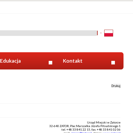
Kliknij aby wyszukać za 
Edukacja
Kontakt
Drukuj
Urząd Miejski w Zatorze
32-640 ZATOR, Plac Marszałka Józefa Piłsudskiego 1
tel. +48 33 841 22 15, fax. +48 33 841 02 06