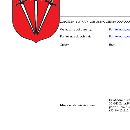
ZGŁOSZENIE UTRATY LUB USZKODZENIA DOWODU
Wymagane dokumenty:
Formularz zgłos
Formularze do pobrania:
Formularz zgło
Opłaty:
Brak.
Dział Administr
32-640 Zator, P
Miejsce załatwiania spraw:
parter – pok.10
(33) 84 12 215,