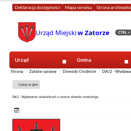
Deklaracja dostępności
Mapa serwisu
Strona archiwaln
Urząd Miejski
w Zatorze
CTRL
+ 
Szukaj
Urząd
Gmina
Strona
Załatw sprawę
Dowody Osobiste
DA/2 - Wydawan
Czytaj na głos
DA/2 - Wydawanie zaświadczeń o utracie dowodu osobistego