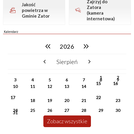
Zajrzyj do
Jakość
Zatora
powietrza w
(kamera
Gminie Zator
internetowa)
Kalendarz
2026
poprzedni rok
następny rok
Sierpień
poprzedni miesiąc
następny miesiąc
PN
WT
ŚR
CZ
PI
SO
NI
1
2
3
4
5
6
7
8
9
15
16
10
11
12
13
14
17
22
18
19
20
21
23
24
25
26
27
28
29
30
31
Zobacz wszystkie