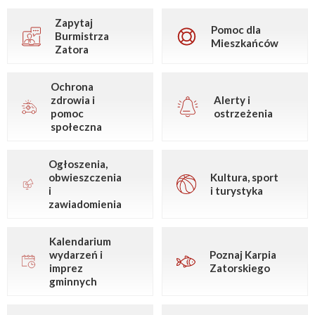
Zapytaj
Pomoc dla
Burmistrza
Mieszkańców
Zatora
Ochrona
zdrowia i
Alerty i
pomoc
ostrzeżenia
społeczna
Ogłoszenia,
obwieszczenia
Kultura, sport
i
i turystyka
zawiadomienia
Kalendarium
wydarzeń i
Poznaj Karpia
imprez
Zatorskiego
gminnych