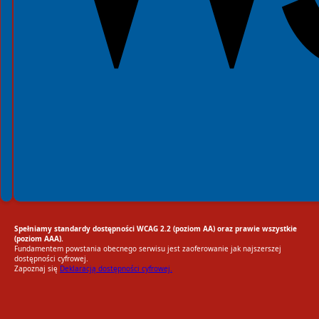
Spełniamy standardy dostępności WCAG 2.2 (poziom AA) oraz prawie wszystkie
(poziom AAA).
Fundamentem powstania obecnego serwisu jest zaoferowanie jak najszerszej
dostępności cyfrowej.
Zapoznaj się
Deklaracją dostępności cyfrowej.