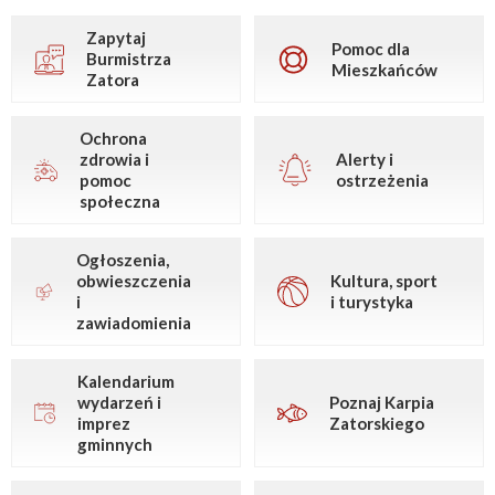
Zapytaj
Pomoc dla
Burmistrza
Mieszkańców
Zatora
Ochrona
zdrowia i
Alerty i
pomoc
ostrzeżenia
społeczna
Ogłoszenia,
obwieszczenia
Kultura, sport
i
i turystyka
zawiadomienia
Kalendarium
wydarzeń i
Poznaj Karpia
imprez
Zatorskiego
gminnych