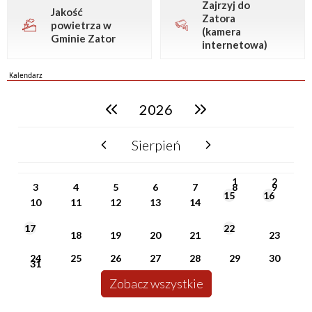
Zajrzyj do
Jakość
Zatora
powietrza w
(kamera
Gminie Zator
internetowa)
Kalendarz
2026
poprzedni rok
następny rok
Sierpień
poprzedni miesiąc
następny miesiąc
PN
WT
ŚR
CZ
PI
SO
NI
1
2
3
4
5
6
7
8
9
15
16
10
11
12
13
14
17
22
18
19
20
21
23
24
25
26
27
28
29
30
31
Zobacz wszystkie