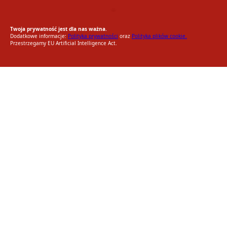
EU AI Act
RODO Zgodne
RODO przyjazne narzędzia
Twoja prywatność jest dla nas ważna.
Dodatkowe informacje:
Polityka prywatności
oraz
Polityka plików cookie.
Przestrzegamy EU Artificial Intelligence Act.