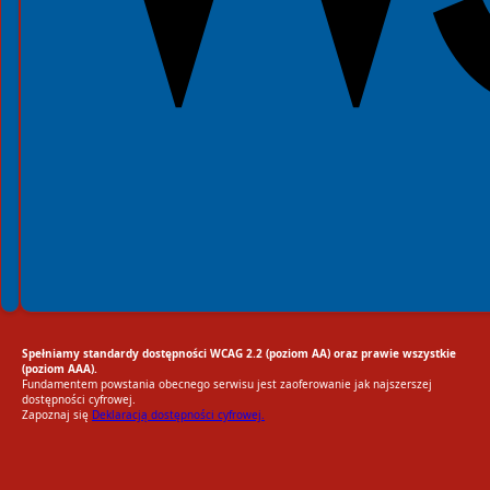
Spełniamy standardy dostępności WCAG 2.2 (poziom AA) oraz prawie wszystkie
(poziom AAA).
Fundamentem powstania obecnego serwisu jest zaoferowanie jak najszerszej
dostępności cyfrowej.
Zapoznaj się
Deklaracją dostępności cyfrowej.