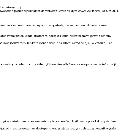
ernetowych, tj.:
 swobodnego przepływu takich danych oraz uchylenia dyrektywy 95/46/WE. Dz.Urz.UE. L.
ieniem osobom nieupoważnionym, zmianą, utratą, uszkodzeniem lub zniszczeniem
 Zator, zwany dalej Administratorem. Kontakt z Administratorem w sprawie ochrony
ilową iod@zator.pl lub korespondencyjnie na adres: Urząd Miejski w Zatorze, Plac
ozwalają na jednoznaczne zidentyfikowanie osób. Serwis k nie przetwarza informacji,
usługi są świadczone przez zewnętrznych dostawców, Użytkownik przed skorzystaniem
IP przed nieautoryzowanym dostępem. Korzystając z naszych usług, użytkownik wyraża