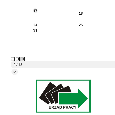
17
18
24
25
31
2 / 13
5s
ePUAP