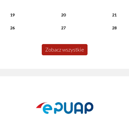
19
20
21
26
27
28
Zobacz wszystkie
Polski Ład