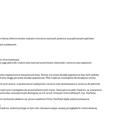
 w której Administrator wykaże istnienie ważnych prawnie uzasadnionych podstaw
ych osobowych;
on internetowych.
o jego potrzeb, a także aby tworzyć anonimowe statystyki serwisu oraz poprawić
 oraz zapewnienie bezpieczeństwa. Strona nie może działać poprawnie bez tych plików,
rony mogą przestać działać poprawnie. Pliki Cookies niezbędne do działania strony
em jest ocena i usprawnianie wydajności serwisu oraz dostosowanie serwisu do potrzeb
ych jest niezbędna do wyświetlania tych treści. Zewnętrzne pliki Cookies są ustawiane
 serwisów zewnętrznych dostępną na ich na ich stronach internetowych (np. YouTube,
iast ciasteczka dodane np. przez osadzone filmy YouTube będą wykorzystywane
h:
ookies, wykorzystując w tym celu stosowne opcje swojej przeglądarki internetowej,