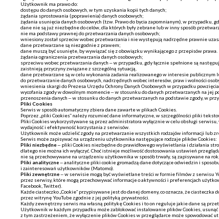
Użytkownik ma prawo do:
dostępu do danych osobowych, w tym uzyskania kopii tych danych;
żądania sprostowania (poprawienia) danych osobowych;
żądania usunięcia danych osobowych (tzw. Prawo do bycia zapomnianym), w przypadku, gd
dane nie są już niezbędne do celów, dla których były zebrane lub w inny sposób przetwar
nie ma podstawy prawnej do przetwarzania danych osobowych;
wniesiony został sprzeciw wobec przetwarzania i nie występują nadrzędne prawnie uza
dane przetwarzane są niezgodnie z prawem;
dane muszą być usunięte, by wywiązać się z obowiązku wynikającego z przepisów prawa.
żądania ograniczenia przetwarzania danych osobowych;
sprzeciwu wobec przetwarzania danych – w przypadku, gdy łącznie spełnione są następuj
zaistnieją przyczyny związane z szczególną sytuacją,
dane przetwarzane są w celu wykonania zadania realizowanego w interesie publicznym l
do przetwarzanie danych osobowych, nadrzędnych wobec interesów, praw i wolności osoby,
wniesienia skargi do Prezesa Urzędu Ochrony Danych Osobowych w przypadku powzięcia
wycofania zgody w dowolnym momencie – w stosunku do danych przetwarzanych na jej p
przenoszenia danych – w stosunku do danych przetwarzanych na podstawie zgody, w prz
Pliki Cookies
Serwis w sposób automatyczny zbiera dane zawarte w plikach Cookies.
Poprzez „pliki Cookies” należy rozumieć dane informatyczne, w szczególności pliki te
Pliki Cookies wykorzystywane są przez administratora wyłącznie w celu obsługi serwisu,
wydajność i efektywność korzystania z serwisów.
Użytkownik może udzielić zgody na przetwarzanie wszystkich rodzajów informacji lub z
Serwis może zapisywać na urządzeniu użytkownika następujące rodzaje plików Cookies:
Pliki niezbędne
– pliki Cookies niezbędne do prawidłowego wyświetlania i działania str
dlatego nie można ich wyłączyć. Choć istnieje możliwość dostosowania ustawień przegląd
nie są przechowywane na urządzeniu użytkownika w sposób trwały, są zapisywane na rok,
Pliki analityczne
– analityczne pliki cookie gromadzą dane dotyczące odwiedzin i sposob
i zainteresowań użytkowników (Matomo).
Pliki zewnętrzne
– w serwisie mogą być wyświetlane treści w formie filmów z serwisu Y
przez serwisy, które mogą przechowywać informacje o aktywności i preferencjach użytkow
Facebook, Twitter).
Każde ciasteczko „Cookie” przypisywane jest do danej domeny, co oznacza, że ciasteczk
przez witrynę YouTube zgodnie z jej polityką prywatności.
Każdy zewnętrzny serwis ma własną politykę Cookies i to on reguluje jakie dane są pr
Użytkownik w każdym przypadku może zablokować instalowanie plików Cookies, usunąć st
z tym zastrzeżeniem, że wyłączenie plików Cookies w przeglądarce może spowodować utr