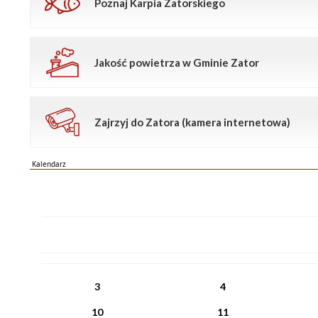
Poznaj Karpia Zatorskiego
Jakość powietrza w Gminie Zator
Zajrzyj do Zatora (kamera internetowa)
Kalendarz
PN
WT
ŚR
CZ
PI
SO
NI
3
4
10
11