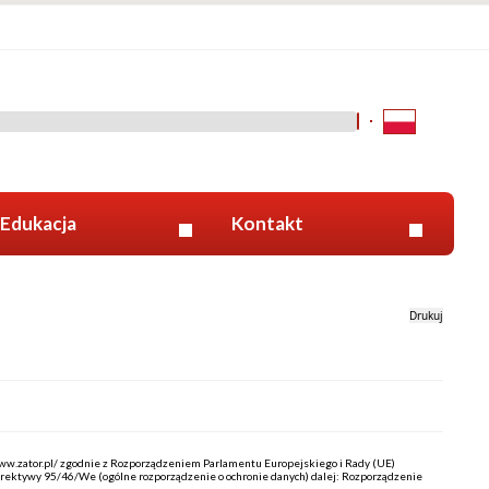
Kliknij aby wyszukać za 
Edukacja
Kontakt
Drukuj
www.zator.pl/ zgodnie z Rozporządzeniem Parlamentu Europejskiego i Rady (UE)
yrektywy 95/46/We (ogólne rozporządzenie o ochronie danych) dalej: Rozporządzenie