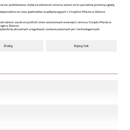
a ani publikowana, chyba że właściciel serwisu wyrazi na to uprzednią pisemną zgodę,
b odpowiednio na rzecz podmiotów współpracujących z Urzędem Miasta w Zatorze.
ści odnosi się do wszystkich stron utworzonych wewnątrz serwisu Urzędu Miasta w
iego w Zatorze.
ajbardziej aktualnych uregulowań, zarówno prawnych jak i technologicznych.
Drukuj
Kopiuj link