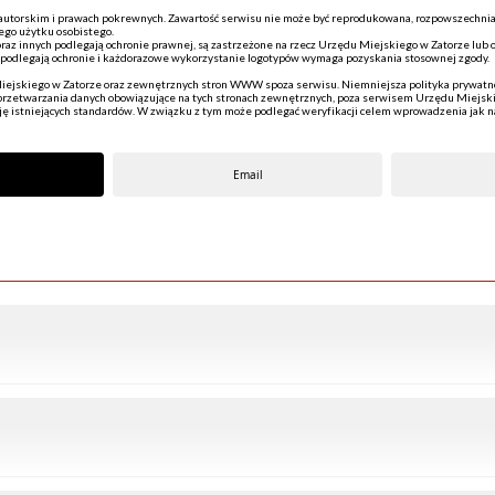
e autorskim i prawach pokrewnych. Zawartość serwisu nie może być reprodukowana, rozpowszechnian
ego użytku osobistego.
oraz innych podlegają ochronie prawnej, są zastrzeżone na rzecz Urzędu Miejskiego w Zatorze lu
podlegają ochronie i każdorazowe wykorzystanie logotypów wymaga pozyskania stosownej zgody.
iejskiego w Zatorze oraz zewnętrznych stron WWW spoza serwisu. Niemniejsza polityka prywatno
i przetwarzania danych obowiązujące na tych stronach zewnętrznych, poza serwisem Urzędu Miejsk
cję istniejących standardów. W związku z tym może podlegać weryfikacji celem wprowadzenia jak n
Email