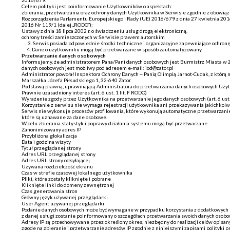
2016/679.
Celem polityki jest poinformowanie Użytkowników o aspektach:
zbierania, przetwarzania oraz ochrony danych Użytkownika w Serwisie zgodnie z obowiązu
Rozporządzenia Parlamentu Europejskiego i Rady (UE) 2016/679 z dnia 27 kwietnia 2016
2016 Nr 119/1 (dalej „RODO”);
Ustawy z dnia 18 lipca 2002 r. o świadczeniu usług drogą elektroniczną,
ochrony treści zamieszczonych w Serwisie prawem autorskim
3. Serwis posiada odpowiednie środki techniczne i organizacyjne zapewniające ochron
4. Dane o użytkowniku mogą być przetwarzane w sposób zautomatyzowany.
Przetwarzanie danych osobowych
Informujemy, że administratorem Pana/Pani danych osobowych jest Burmistrz Miasta w Za
danych osobowych jest możliwy pod adresem e-mail: iod@zator.pl
Administrator powołał Inspektora Ochrony Danych – Panią Olimpią Jarnot-Cudak, z którą
Marszałka Józefa Piłsudskiego 1, 32-640 Zator.
Podstawą prawną, uprawniającą Administratora do przetwarzania danych osobowych Użyt
Prawnie uzasadniony interes (art. 6 ust. 1 lit. F RODO)
Wyrażenie zgody przez Użytkownika na przetwarzanie jego danych osobowych (art. 6 ust. 
Korzystanie z serwisu nie wymaga rejestracji użytkownika ani przekazywania jakichkol
Serwis nie wykonuje procesów profilowania, które wykonują automatyczne przetwarzanie 
które są uznawane za dane osobowe.
W celu zbierania statystyk i poprawy działania systemu mogą być przetwarzane:
Zanonimizowany adres IP
Przybliżona glokalizacja
Data i godzina wizyty
Tytuł przeglądanej strony
Adres URL przeglądanej strony
Adres URL strony odsyłającej
Używana rozdzielczość ekranu
Czas w strefie czasowej lokalnego użytkownika
Pliki, które zostały kliknięte i pobrane
Kliknięte linki do domeny zewnętrznej
Czas generowania stron
Główny język używanej przeglądarki
User Agent używanej przeglądarki
Podanie danych osobowych może być wymagane w przypadku korzystania z dodatkowych us
z danej usługi zostanie poinformowany o szczegółach przetwarzania swoich danych osobo
Adresy IP są przechowywane przez określony okres, niezbędny do realizacji celów opis
zgodę na zbieranie i przetwarzanie adresów IP zgodnie z niniejszymi zapisami polityki p