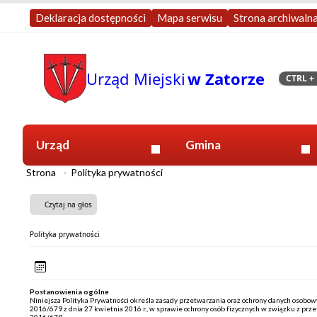
Deklaracja dostępności
Mapa serwisu
Strona archiwaln
Urząd Miejski
w Zatorze
CTRL
+ 
Szukaj
Urząd
Gmina
Strona
Polityka prywatności
Czytaj na głos
Polityka prywatności
Postanowienia ogólne
Niniejsza Polityka Prywatności określa zasady przetwarzania oraz ochrony danych osob
2016/679 z dnia 27 kwietnia 2016 r., w sprawie ochrony osób fizycznych w związku z p