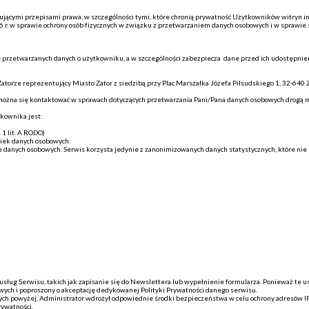
jącymi przepisami prawa, w szczególności tymi, które chronią prywatność Użytkowników witryn int
 r. w sprawie ochrony osób fizycznych w związku z przetwarzaniem danych osobowych i w sprawie
ę przetwarzanych danych o użytkowniku, a w szczególności zabezpiecza dane przed ich udostępn
torze reprezentujący Miasto Zator z siedzibą przy Plac Marszałka Józefa Piłsudskiego 1, 32-640
 można się kontaktować w sprawach dotyczących przetwarzania Pani/Pana danych osobowych drogą ma
kownika jest:
1 lit. A RODO)
wiek danych osobowych.
danych osobowych. Serwis korzysta jedynie z zanonimizowanych danych statystycznych, które nie p
ług Serwisu, takich jak zapisanie się do Newslettera lub wypełnienie formularza. Ponieważ te 
wych i poproszony o akceptację dedykowanej Polityki Prywatności danego serwisu.
anych powyżej. Administrator wdrożył odpowiednie środki bezpieczeństwa w celu ochrony adresów 
rywatności.