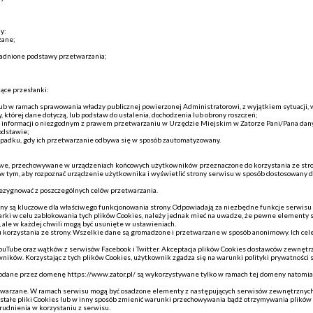
y:
zane;
sadnione podstawy przetwarzania;
ące przesłanki:
ub w ramach sprawowania władzy publicznej powierzonej Administratorowi, z wyjątkiem sytuacji,
 której dane dotyczą, lub podstaw do ustalenia, dochodzenia lub obrony roszczeń;
 informacji o niezgodnym z prawem przetwarzaniu w Urzędzie Miejskim w Zatorze Pani/Pana dan
odstawie;
ypadku, gdy ich przetwarzanie odbywa się w sposób zautomatyzowany.
kstowe, przechowywane w urządzeniach końcowych użytkowników przeznaczone do korzystania ze str
 w tym, aby rozpoznać urządzenie użytkownika i wyświetlić strony serwisu w sposób dostosowany d
rezygnować z poszczególnych celów przetwarzania.
ony są kluczowe dla właściwego funkcjonowania strony. Odpowiadają za niezbędne funkcje serwisu
arki w celu zablokowania tych plików Cookies, należy jednak mieć na uwadze, że pewne elementy st
 ale w każdej chwili mogą być usunięte w ustawieniach.
u korzystania ze strony. Wszelkie dane są gromadzone i przetwarzane w sposób anonimowy. Ich cel
ouTube oraz wątków z serwisów Facebook i Twitter. Akceptacja plików Cookies dostawców zewnętrzn
ników. Korzystając z tych plików Cookies, użytkownik zgadza się na warunki polityki prywatności
a dodane przez domenę https://www.zator.pl/ są wykorzystywane tylko w ramach tej domeny natom
zetwarzane. W ramach serwisu mogą być osadzone elementy z następujących serwisów zewnętrznyc
ałe pliki Cookies lub w inny sposób zmienić warunki przechowywania bądź otrzymywania plików C
udnienia w korzystaniu z serwisu.