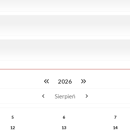
2026
poprzedni rok
następny rok
Sierpień
poprzedni miesiąc
następny miesiąc
5
6
7
12
13
14