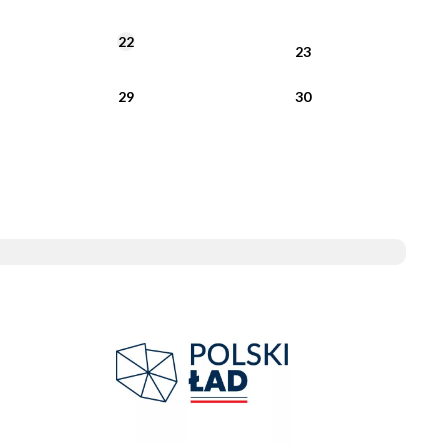
22
23
29
30
System Informacji Przestrzennej