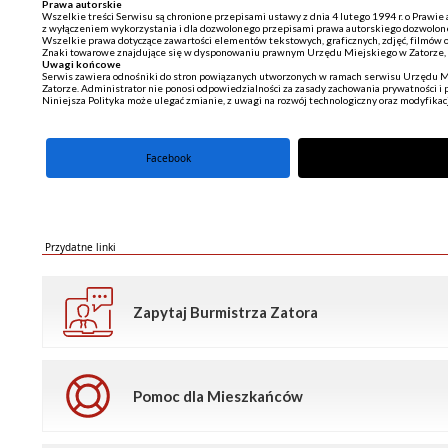
Prawa autorskie
Wszelkie treści Serwisu są chronione przepisami ustawy z dnia 4 lutego 1994 r. o Prawi
z wyłączeniem wykorzystania i dla dozwolonego przepisami prawa autorskiego dozwolon
Wszelkie prawa dotyczące zawartości elementów tekstowych, graficznych, zdjęć, filmów 
Znaki towarowe znajdujące się w dysponowaniu prawnym Urzędu Miejskiego w Zatorze, 
Uwagi końcowe
Serwis zawiera odnośniki do stron powiązanych utworzonych w ramach serwisu Urzędu M
Zatorze. Administrator nie ponosi odpowiedzialności za zasady zachowania prywatności 
Niniejsza Polityka może ulegać zmianie, z uwagi na rozwój technologiczny oraz modyfika
Facebook
portal X
Przydatne linki
Zapytaj Burmistrza Zatora
Pomoc dla Mieszkańców