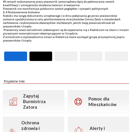
W ramach wykonywanej pracy pracownik samorządowy dąży do podnoszenia swoich
kwalifikacji i umiejętności działania twórczo i kreatywnie.
Pracownik nie manifestuje publicznie swoich poglądów i sympatii politycznych.
§ 4 Postanowienia końcowe
Kodeks ma rangę dokumentu urzędowego i w dniu podpisania go przez pracowników
zostanie upubliczniony w celu poinformowania mieszkańców Gminy Zator o standardach
zachowania i wykonywania obowiązków służbowych, jakich mają prawo oczekiwać od
pracowników Urzędu.
Pracownicy nowo zatrudnieni zobowiązani są do zapoznania się z Kodeksem na równi z innymi
przepisami wewnętrznymi obowiązującymi w Urzędzie.
Z wnioskiem o wprowadzenie zmian w Kodeksie może wystąpić grupa przynajmniej pięciu
pracowników Urzędu.
Przydatne linki
Zapytaj
Pomoc dla
Burmistrza
Mieszkańców
Zatora
Ochrona
zdrowia i
Alerty i