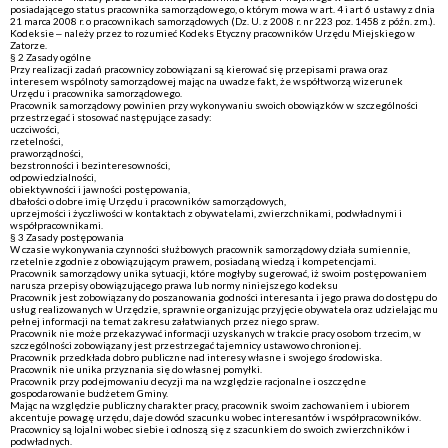
posiadającego status pracownika samorządowego, o którym mowa w art. 4 i art 6 ustawy z dnia
21 marca 2008 r. o pracownikach samorządowych (Dz. U. z 2008 r. nr 223 poz. 1458 z późn. zm.).
Kodeksie – należy przez to rozumieć Kodeks Etyczny pracowników Urzędu Miejskiego w
Zatorze.
§ 2 Zasady ogólne
Przy realizacji zadań pracownicy zobowiązani są kierować się przepisami prawa oraz
interesem wspólnoty samorządowej mając na uwadze fakt, że współtworzą wizerunek
Urzędu i pracownika samorządowego.
Pracownik samorządowy powinien przy wykonywaniu swoich obowiązków w szczególności
przestrzegać i stosować następujące zasady:
uczciwości,
rzetelności,
praworządności,
bezstronności i bezinteresowności,
odpowiedzialności,
obiektywności i jawności postępowania,
dbałości o dobre imię Urzędu i pracowników samorządowych,
uprzejmości i życzliwości w kontaktach z obywatelami, zwierzchnikami, podwładnymi i
współpracownikami.
§ 3 Zasady postępowania
W czasie wykonywania czynności służbowych pracownik samorządowy działa sumiennie,
rzetelnie zgodnie z obowiązującym prawem, posiadaną wiedzą i kompetencjami.
Pracownik samorządowy unika sytuacji, które mogłyby sugerować, iż swoim postępowaniem
narusza przepisy obowiązującego prawa lub normy niniejszego kodeksu
Pracownik jest zobowiązany do poszanowania godności interesanta i jego prawa do dostępu do
usług realizowanych w Urzędzie, sprawnie organizując przyjęcie obywatela oraz udzielając mu
pełnej informacji na temat zakresu załatwianych przez niego spraw.
Pracownik nie może przekazywać informacji uzyskanych w trakcie pracy osobom trzecim, w
szczególności zobowiązany jest przestrzegać tajemnicy ustawowo chronionej.
Pracownik przedkłada dobro publiczne nad interesy własne i swojego środowiska.
Pracownik nie unika przyznania się do własnej pomyłki.
Pracownik przy podejmowaniu decyzji ma na względzie racjonalne i oszczędne
gospodarowanie budżetem Gminy.
Mając na względzie publiczny charakter pracy, pracownik swoim zachowaniem i ubiorem
akcentuje powagę urzędu, daje dowód szacunku wobec interesantów i współpracowników.
Pracownicy są lojalni wobec siebie i odnoszą się z szacunkiem do swoich zwierzchników i
podwładnych.