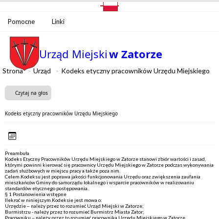
Pomocne
Linki
Urząd Miejski
w Zatorze
Strona
Urząd
Kodeks etyczny pracowników Urzędu Miejskiego
Czytaj na głos
Kodeks etyczny pracowników Urzędu Miejskiego
Preambuła
Kodeks Etyczny Pracowników Urzędu Miejskiego w Zatorze stanowi zbiór wartości i zasad,
którymi powinni kierować się pracownicy Urzędu Miejskiego w Zatorze podczas wykonywania
zadań służbowych w miejscu pracy a także poza nim.
Celem Kodeksu jest poprawa jakości funkcjonowania Urzędu oraz zwiększenia zaufania
mieszkańców Gminy do samorządu lokalnego i wsparcie pracowników w realizowaniu
standardów etycznego postępowania.
§ 1 Postanowienia wstępne
Ilekroć w niniejszym Kodeksie jest mowa o:
Urzędzie – należy przez to rozumieć Urząd Miejski w Zatorze;
Burmistrzu - należy przez to rozumieć Burmistrz Miasta Zator;
Pracowniku – należy przez to rozumieć pracownika Urzędu Miejskiego w Zatorze