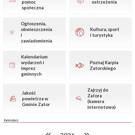
pomoc
ostrzeżenia
społeczna
Ogłoszenia,
obwieszczenia
Kultura, sport
i
i turystyka
zawiadomienia
Kalendarium
wydarzeń i
Poznaj Karpia
imprez
Zatorskiego
gminnych
Zajrzyj do
Jakość
Zatora
powietrza w
(kamera
Gminie Zator
internetowa)
Kalendarz
poprzedni rok
następny rok