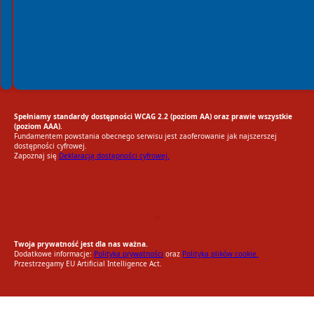
Spełniamy standardy dostępności WCAG 2.2 (poziom AA) oraz prawie wszystkie
(poziom AAA).
Fundamentem powstania obecnego serwisu jest zaoferowanie jak najszerszej
dostępności cyfrowej.
Zapoznaj się
Deklaracją dostępności cyfrowej.
EU AI Act
RODO Zgodne
RODO przyjazne narzędzia
Twoja prywatność jest dla nas ważna.
Dodatkowe informacje:
Polityka prywatności
oraz
Polityka plików cookie.
Przestrzegamy EU Artificial Intelligence Act.