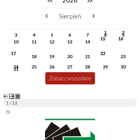
2026
Sierpień
poprzedni miesiąc
następny miesiąc
PN
WT
ŚR
CZ
PI
SO
NI
1
2
3
4
5
6
7
8
9
15
16
10
11
12
13
14
17
22
18
19
20
21
23
24
25
26
27
28
29
30
31
Zobacz wszystkie
2 / 13
5s
ePUAP