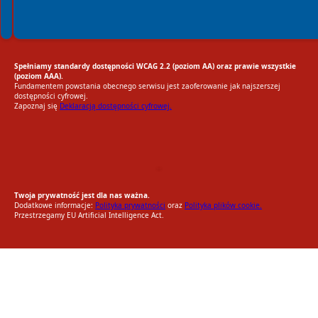
Spełniamy standardy dostępności WCAG 2.2 (poziom AA) oraz prawie wszystkie
(poziom AAA).
Fundamentem powstania obecnego serwisu jest zaoferowanie jak najszerszej
dostępności cyfrowej.
Zapoznaj się
Deklaracją dostępności cyfrowej.
EU AI Act
RODO Zgodne
RODO przyjazne narzędzia
Twoja prywatność jest dla nas ważna.
Dodatkowe informacje:
Polityka prywatności
oraz
Polityka plików cookie.
Przestrzegamy EU Artificial Intelligence Act.