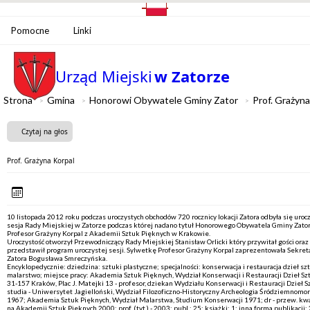
Pomocne
Linki
Urząd Miejski
w Zatorze
Strona
Gmina
Honorowi Obywatele Gminy Zator
Prof. Grażyna
Czytaj na głos
Prof. Grażyna Korpal
10 listopada 2012 roku podczas uroczystych obchodów 720 rocznicy lokacji Zatora odbyła się uroc
sesja Rady Miejskiej w Zatorze podczas której nadano tytuł Honorowego Obywatela Gminy Zator
Profesor Grażyny Korpal z Akademii Sztuk Pięknych w Krakowie.
Uroczystość otworzył Przewodniczący Rady Miejskiej Stanisław Orlicki który przywitał gości oraz
przedstawił program uroczystej sesji. Sylwetkę Profesor Grażyny Korpal zaprezentowała Sekret
Zatora Bogusława Smreczyńska.
Encyklopedycznie: dziedzina: sztuki plastyczne; specjalności: konserwacja i restauracja dzieł szt
malarstwo; miejsce pracy: Akademia Sztuk Pięknych, Wydział Konserwacji i Restauracji Dzieł Szt
31-157 Kraków, Plac J. Matejki 13 - profesor, dziekan Wydziału Konserwacji i Restauracji Dzieł S
studia - Uniwersytet Jagielloński, Wydział Filozoficzno-Historyczny Archeologia Śródziemnomo
1967; Akademia Sztuk Pięknych, Wydział Malarstwa, Studium Konserwacji 1971; dr - przew. kwal.
na Akademii Sztuk Pięknych 2000; prof. (tyt.) - 2003; publ.: 25; książki: 1; inna forma publikacji: