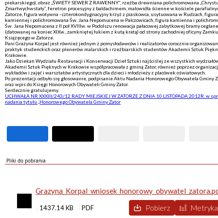
piekarskiego), obraz „ŚWIETY SEWER Z RAWENNY”, rzeźba drewniana polichromowana „Chryst
Zmartwychwstały”, feretron procesyjny z baldachimem, malowidła ścienne w kościele parafialn
Zatorze, figura wotywna - czterokondygnacyjny krzyż z piaskowca, usytuowana w Rudzach, figura
kamiennej i polichromowana Św. Jana Nepomucena w Palczowicach, figura kamienna i polichro
Św. Jana Nepomucena z II poł XVIIIw. w Podolszu renowacja pałacowej zabytkowej bramy ceglane
(datowanej na koniec XIXw., zamkniętej łukiem z kutą kratą) od strony zachodniej oficyny Zamku
Książęcego w Zatorze.
Pani Grażyna Korpal jest również jednym z pomysłodawców i realizatorów corocznie organizowa
praktyk studenckich oraz plenerów malarskich i rzeźbiarskich studentów Akademii Sztuk Pięk
Krakowie.
Jako Dziekan Wydziału Restauracji i Konserwacji Dzieł Sztuki najściślej ze wszystkich wydziałó
Akademii Sztuk Pięknych w Krakowie współpracowała z gminą Zator, również poprzez organizac
wykładów i zajęć i warsztatów artystycznych dla dzieci i młodzieży z placówek oświatowych.
Po prezentacji odbyło się głosowanie, podpisanie Aktu Nadania Honorowego Obywatela Gminy Z
oraz wpis do Księgi Honorowych Obywateli Gminy Zator.
Serdecznie gratulujemy.
UCHWAŁA NR XXXIII/243/12 RADY MIEJSKIEJ W ZATORZE Z DNIA 10 LISTOPADA 2012R. w spr
nadania tytułu „Honorowego Obywatela Gminy Zator
Pliki do pobrania
Grazyna_Korpal_wniosek_honorowy_obywatel_zatora.p
Pobierz
Metryk
1437.14 KB