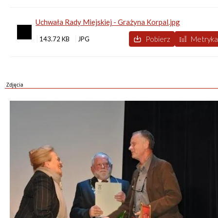
Uchwała Rady Miejskiej - Grażyna Korpal.jpg
Pobierz
Metryk
143.72 KB
Zdjęcia