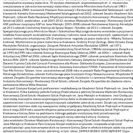
indywidualne wystawy malarskie, 70 wystaw zbiorowych; wypromowanych dr: 2; stanowiska:
rzeczoznawca w zakresie konserwacji malarstwa z ramienia Ministerstwa Kultury od 1983 i
rzeczoznawca ZPAP; kierownik Pracowni Konserwacji i Restauracji Malowideł Tablicowych i od 2
kierownik Katedry Konserwacji Malowideł Sztalugowych od 2002; członek Senatu Akademii Szt
Pięknych; członek Rady Naukowej Międzyuczelnianego Instytutu Konserwacji i Restauracji Dzie
Sztuki od 2002; prodziekan , a od 2005-2012; dziekan Wydziału Konserwacji i Restauracji Dzieł 
ASP, profesor zwyczajny ASP im Jana Matejki, 2005-2008 członek Państwowej Komisji Akredytac
od 2011 członek Centralnej Komisji do Spraw Stopni i Tytułów; od 2011 r. członek Zespołu
Specjalistycznego przy Ministrze Nauki i Szkolnictwa Wyższego do oceny wniosków o przyznani
środków finansowych na działalność statutową z zakresu nauk humanistycznych, społecznych i n
sztuce i twórczości artystycznej (ZS-1) wyróżnienia: nagrody za prace malarskie - Włochy, Toskania
krotnie); Wyróżnienie za prace malarskie w Krakowie, Srebrny Krzyż Zasługi, Złota Oznaka Zwią
Plastyków Polskich; organizacje: Związek Polskich Artystów Plastyków (ZPAP) - od 1971,
przewodnicząca Okręgowej Sekcji Konserwatorskiej Dzieł Sztuki 1980do rozwiązania Związku 
od 1991 do1995 roku członek Komisja Rewizyjna Rady Głównej ZPAP , od 2006 r . członek Rady
Artystycznej ZPAP od 2006, członek Sądu Koleżeńskiego ZPAP; członek prezydium Komitetu Na
Sztuce PAN -2009 ; członek Społecznego Komitetu Odnowy Zabytków Krakowa 2009,członek Col
Docenti Il primo Ciclo del Corso di Formazione alla Ricerc- Dottorato Europeo „Conservazione del
Contemporaneo” dell Accademia di Brera, honorowy konsultant FITMA- Federation of Internatio
Tsai-Mo Artists- Taiwan; inne: uczestnictwo od 2008 roku w pracach Rady Programowej Ośrodka d
Polskiego Dziedzictwa, członek Kulturowego poza Granicami Kraju Stowarzyszenia, Wspolnota P
członek Zespołu Ekspertów konserwacji dawnego KL Auschwitz I z ramienia Międzyuczelniane
Instytutu Konserwacji i Restauracji Dzieł Sztuki, członek Zespołu Ekspertów do zbadania stanu
zachowania ołtarza Wita Stwosza.
Pani prof. Grażyna Korpal jest profesorem i wykładowcą na Akademii Sztuk Pięknych im. Jana Ma
w Krakowie. Kilka kadencji pełniła funkcję Prodziekana a później Dziekana Wydziału Restauracji
Konserwacji Dzieł Sztuki Akademii Sztuk Pięknych im. Jana Matejki w Krakowie. Jest Osobą za
Jest osobą niezwykle mocno wspierającą Gminę Zator w działaniach związanych z ochroną przed
zapomnieniem i zniszczeniem najcenniejszych zabytków zatorskiej ziemi. Dzięki jej intensyw
działaniom możliwe stało się nawiązanie stałej współpracy Akademią Sztuk Pięknych w Krakowi
dniu 6 maja 2004 roku zawarto oficjalne porozumienia pomiędzy Akademią Sztuk Pięknych w
Krakowie a Gminą Zator na podstawie, którego podjęto niezliczoną ilość przedsięwzięć
konserwatorskich i artystycznych promujących naszą rodzimą kulturę i historię.
Jako wieloletni Dziekan Wydziału Restauracji i Konserwacji Dzieł Sztuki Akademii Sztuk Piękny
Jana Matejki w Krakowie Pani Grażyna Korpal osobiście wspierała i inicjowała większość
przedsięwzięć i prac konserwatorskich na terenie Gminy Zator w efekcie których udało się urato
odnowić bezcenne dzieła sztuki sakralnej, w tym: obraz „MATKA BOSKA DZIECIĄTKIEM” (typu