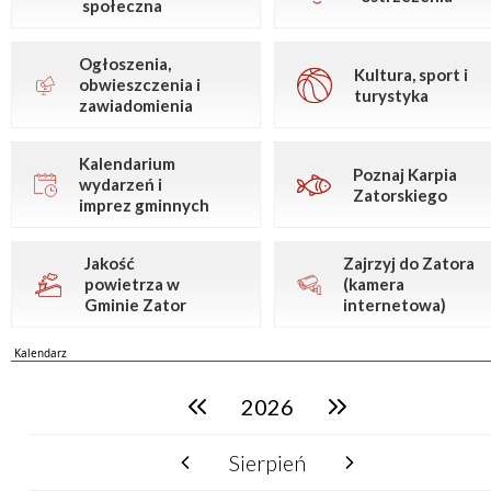
społeczna
Ogłoszenia,
Kultura, sport i
obwieszczenia i
turystyka
zawiadomienia
Kalendarium
Poznaj Karpia
wydarzeń i
Zatorskiego
imprez gminnych
Jakość
Zajrzyj do Zatora
powietrza w
(kamera
Gminie Zator
internetowa)
Kalendarz
2026
poprzedni rok
następny rok
Sierpień
poprzedni miesiąc
następny miesiąc