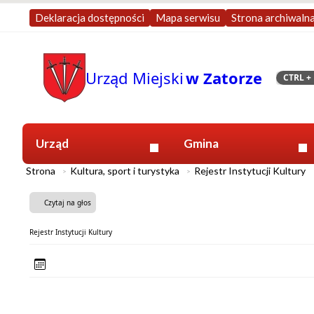
Deklaracja dostępności
Mapa serwisu
Strona archiwaln
Urząd Miejski
w Zatorze
CTRL
+ 
Szukaj
Urząd
Gmina
Strona
Kultura, sport i turystyka
Rejestr Instytucji Kultury
Czytaj na głos
Rejestr Instytucji Kultury