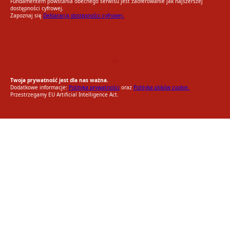
Fundamentem powstania obecnego serwisu jest zaoferowanie jak najszerszej
dostępności cyfrowej.
Zapoznaj się
Deklaracją dostępności cyfrowej.
EU AI Act
RODO Zgodne
RODO przyjazne narzędzia
Twoja prywatność jest dla nas ważna.
Dodatkowe informacje:
Polityka prywatności
oraz
Polityka plików cookie.
Przestrzegamy EU Artificial Intelligence Act.