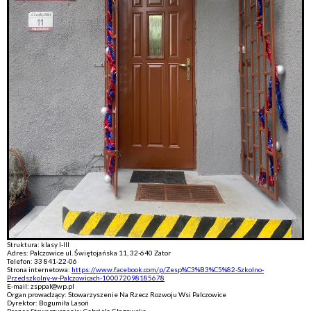
Struktura: klasy I-III
Adres: Palczowice ul. Świętojańska 11, 32-640 Zator
Telefon: 33 841-22-06
Strona internetowa:
https://www.facebook.com/p/Zesp%C3%B3%C5%82-Szkolno-
Przedszkolny-w-Palczowicach-100072098185678
E-mail: zsppal@wp.pl
Organ prowadzący: Stowarzyszenie Na Rzecz Rozwoju Wsi Palczowice
Dyrektor: Bogumiła Lasoń