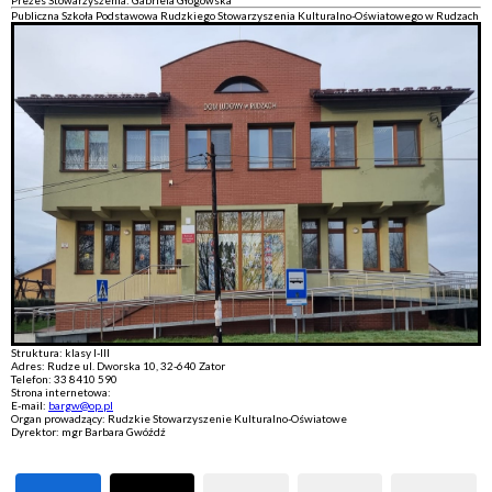
Prezes Stowarzyszenia: Gabriela Głogowska
Publiczna Szkoła Podstawowa Rudzkiego Stowarzyszenia Kulturalno-Oświatowego w Rudzach
Struktura: klasy I-III
Adres: Rudze ul. Dworska 10, 32-640 Zator
Telefon: 33 8410 590
Strona internetowa:
E-mail:
bargw@op.pl
Organ prowadzący: Rudzkie Stowarzyszenie Kulturalno-Oświatowe
Dyrektor: mgr Barbara Gwóźdź