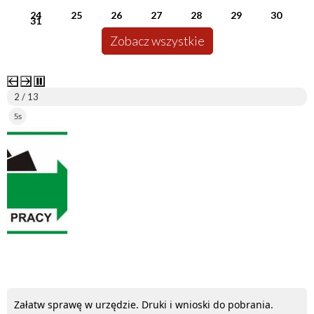
24
25
26
27
28
29
30
31
Zobacz wszystkie
2 / 13
5s
ePUAP
Załatw sprawę w urzędzie. Druki i wnioski do pobrania.