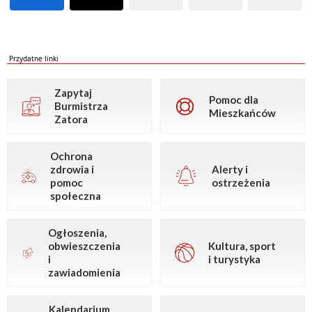
Przydatne linki
Zapytaj
Pomoc dla
Burmistrza
Mieszkańców
Zatora
Ochrona
zdrowia i
Alerty i
pomoc
ostrzeżenia
społeczna
Ogłoszenia,
obwieszczenia
Kultura, sport
i
i turystyka
zawiadomienia
Kalendarium