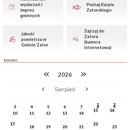
wydarzeń i
Poznaj Karpia
imprez
Zatorskiego
gminnych
Zajrzyj do
Jakość
Zatora
powietrza w
(kamera
Gminie Zator
internetowa)
Kalendarz
2026
poprzedni rok
następny rok
Sierpień
poprzedni miesiąc
następny miesiąc
PN
WT
ŚR
CZ
PI
SO
NI
1
2
3
4
5
6
7
8
9
15
16
10
11
12
13
14
17
22
18
19
20
21
23