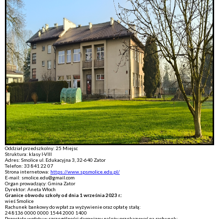
Oddział przedszkolny: 25 Miejsc
Struktura: klasy I-VIII
Adres: Smolice ul. Edukacyjna 3, 32-640 Zator
Telefon: 33 841 22 07
Strona internetowa:
https://www.spsmolice.edu.pl/
E-mail: smolice.edu@gmail.com
Organ prowadzący: Gmina Zator
Dyrektor: Aneta Włoch
Granice obwodu szkoły od dnia 1 września 2023 r.:
wieś Smolice
Rachunek bankowy do wpłat za wyżywienie oraz opłatę stałą:
24 8136 0000 0000 1544 2000 1400
Pozostałe wpłaty w szczególności darowizny należy przekazywać na rachunek: