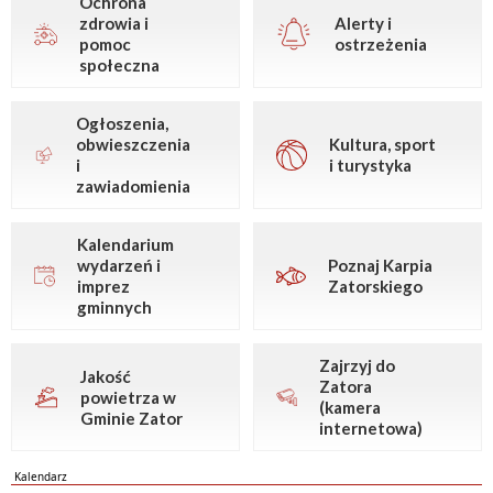
Ochrona
zdrowia i
Alerty i
pomoc
ostrzeżenia
społeczna
Ogłoszenia,
obwieszczenia
Kultura, sport
i
i turystyka
zawiadomienia
Kalendarium
wydarzeń i
Poznaj Karpia
imprez
Zatorskiego
gminnych
Zajrzyj do
Jakość
Zatora
powietrza w
(kamera
Gminie Zator
internetowa)
Kalendarz