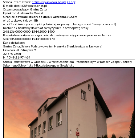
Strona internetowa:
https://splaskowa.edupage.org
E-mail: sienko3@poczta.onet.pl
Organ prowadzący: Gmina Zator
Dyrektor: Aleksandra Wanat
Granice obwodu szkoły od dnia 1 września 2023 r.:
wieś Laskowa (klasy I-III)
wieś Trzebieńczyce w części położonej na prawym brzegu rzeki Skawy (klasy I-III)
Rachunek bankowy do wpłat za wyżywienie oraz opłatę stałą:
24 8136 0000 0000 1544 2000 1400
Pozostałe wpłaty w szczególności darowizny należy przekazywać na rachunek:
60 8136 0000 0000 1544 2000 0170
Dane do faktur:
Gmina Zator, Szkoła Podstawowa im. Henryka Sienkiewicza w Laskowej
Laskowa Ul. Zdrojowa 9
32-640 Zator
NIP 549-21-97-464
Szkoła Podstawowa w Grodzisku wraz z Oddziałem Przedszkolnym w ramach Zespołu Szkoły i
Szkolnego Schroniska Młodzieżowego w Grodzisku