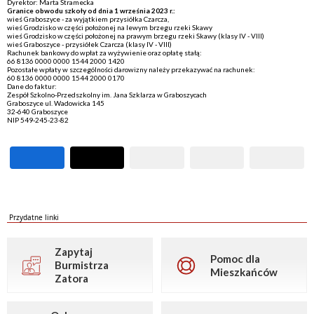
Dyrektor: Marta Stramecka
Granice obwodu szkoły od dnia 1 września 2023 r.:
wieś Graboszyce - za wyjątkiem przysiółka Czarcza,
wieś Grodzisko w części położonej na lewym brzegu rzeki Skawy
wieś Grodzisko w części położonej na prawym brzegu rzeki Skawy (klasy IV - VIII)
wieś Graboszyce - przysiółek Czarcza (klasy IV - VIII)
Rachunek bankowy do wpłat za wyżywienie oraz opłatę stałą:
66 8136 0000 0000 1544 2000 1420
Pozostałe wpłaty w szczególności darowizny należy przekazywać na rachunek:
60 8136 0000 0000 1544 2000 0170
Dane do faktur:
Zespół Szkolno-Przedszkolny im. Jana Szklarza w Graboszycach
Graboszyce ul. Wadowicka 145
32-640 Graboszyce
NIP 549-245-23-82
Przydatne linki
Zapytaj
Pomoc dla
Burmistrza
Mieszkańców
Zatora