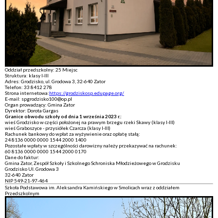
Oddział przedszkolny: 25 Miejsc
Struktura: klasy I-III
Adres: Grodzisko, ul. Grodowa 3, 32-640 Zator
Telefon: 33 8412 278
Strona internetowa:
https://grodziskosp.edupage.org/
E-mail: spgrodzisko100@op.pl
Organ prowadzący: Gmina Zator
Dyrektor: Dorota Gargas
Granice obwodu szkoły od dnia 1 września 2023 r.:
wieś Grodzisko w części położonej na prawym brzegu rzeki Skawy (klasy I-III)
wieś Graboszyce - przysiółek Czarcza (klasy I-III)
Rachunek bankowy do wpłat za wyżywienie oraz opłatę stałą:
24 8136 0000 0000 1544 2000 1400
Pozostałe wpłaty w szczególności darowizny należy przekazywać na rachunek:
60 8136 0000 0000 1544 2000 0170
Dane do faktur:
Gmina Zator, Zespół Szkoły i Szkolnego Schroniska Młodzieżowego w Grodzisku
Grodzisko Ul. Grodowa 3
32-640 Zator
NIP 549-21-97-464
Szkoła Podstawowa im. Aleksandra Kamińskiego w Smolicach wraz z oddziałem
Przedszkolnym