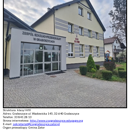
Struktura: klasy I-VIII
Adres: Graboszyce ul. Wadowicka 145, 32-640 Graboszyce
Telefon: 33 841 28 13
Strona internetowa:
http://www.zspgraboszyce.edupage.org
E-mail:
sekretariat@zspgraboszyce.zator.pl
Organ prowadzący: Gmina Zator