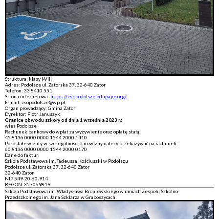
Struktura: klasy I-VIII
Adres: Podolsze ul. Zatorska 37, 32-640 Zator
Telefon: 33 8410 551
Strona internetowa:
https://zsppodolsze.edupage.org/
E-mail: zsopodolsze@wp.pl
Organ prowadzący: Gmina Zator
Dyrektor: Piotr Januszyk
Granice obwodu szkoły od dnia 1 września 2023 r.:
wieś Podolsze
Rachunek bankowy do wpłat za wyżywienie oraz opłatę stałą:
45 8136 0000 0000 1544 2000 1410
Pozostałe wpłaty w szczególności darowizny należy przekazywać na rachunek:
60 8136 0000 0000 1544 2000 0170
Dane do faktur:
Szkoła Podstawowa im. Tadeusza Kościuszki w Podolszu
Podolsze ul. Zatorska 37, 32-640 Zator
32-640 Zator
NIP 549-20-60-914
REGON 357069819
Szkoła Podstawowa im. Władysława Broniewskiego w ramach Zespołu Szkolno-
Przedszkolnego im. Jana Szklarza w Graboszycach