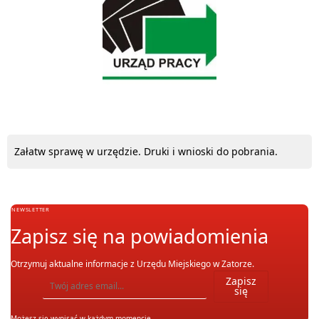
Załatw sprawę w urzędzie. Druki i wnioski do pobrania.
NEWSLETTER
Zapisz się na powiadomienia
Otrzymuj aktualne informacje z Urzędu Miejskiego w Zatorze.
Wpisz adres email, na który chcesz otrzymywać powiadomienia. Możesz również się wypis
Zapisz
się
Możesz się wypisać w każdym momencie.