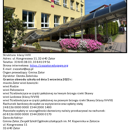
Struktura: klasy I-VIII
Adres: ul. Kongresowa 11, 32-640 Zator
Telefon: 33 841 08 03, 33 841 09 56
Strona internetowa:
https://zsozator.edupage.org
E-mail: zsozator@wp.pl
Organ prowadzący: Gmina Zator
Dyrektor: Dorota Żabińska
Granice obwodu szkoły od dnia 1 września 2023 r.:
miasto Zator wieś Łowiczki
wieś Rudze
wieś Palczowice
wieś Trzebieńczyce w części położonej na lewym brzegu rzeki Skawy
wieś Laskowa (klasy IV-VIII)
wieś Trzebieńczyce w części położonej na prawym brzegu rzeki Skawy (klasy IV-VIII)
Rachunek bankowy do wpłat za wyżywienie oraz opłatę stałą:
24 8136 0000 0000 1544 2000 1400
Pozostałe wpłaty w szczególności darowizny należy przekazywać na rachunek:
60 8136 0000 0000 1544 2000 0170
Dane do faktur:
Gmina Zator, Zespół Szkół Ogólnokształcących im. M. Kopernika w Zatorze
ul. Kongresowa 11
32-640 Zator