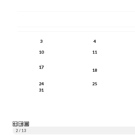
PN
WT
ŚR
CZ
PI
SO
NI
3
4
10
11
17
18
24
25
31
2 / 13