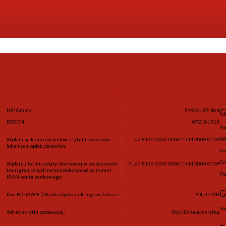
ać z naszego newslettera wpisując email, na który otrzymujesz wiadomości.
Konto bankowe oraz NIPy
NIP Gminy:
549-21-97-464
G
REGON:
072181913
Po
Wt
Wpłata na konto dochodów z tytułu podatków
60 8136 0000 0000 1544 2000 0170
lokalnych, opłat, darowizn:
Śr
Cz
Wpłaty z tytułu opłaty skarbowej w rozliczeniach
PL 60 8136 0000 0000 1544 2000 0170
transgranicznych należy dokonywać na numer
Pi
IBAN konta bankowego:
G
Kod BIC (SWIFT) Banku Spółdzielczego w Zatorze:
POLUPLPR
Po
Adres skrytki podawczej:
/0p1l8d4auc/skrytka