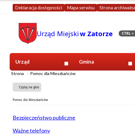
Deklaracja dostępności
Mapa serwisu
Strona archiwaln
Urząd Miejski
w Zatorze
CTRL
+ 
Szukaj
Urząd
Gmina
Strona
Pomoc dla Mieszkańców
Czytaj na głos
Pomoc dla Mieszkańców
Bezpieczeństwo publiczne
Ważne telefony