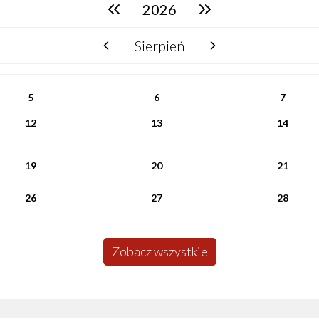
2026
poprzedni rok
następny rok
Sierpień
poprzedni miesiąc
następny miesiąc
5
6
7
12
13
14
19
20
21
26
27
28
Zobacz wszystkie