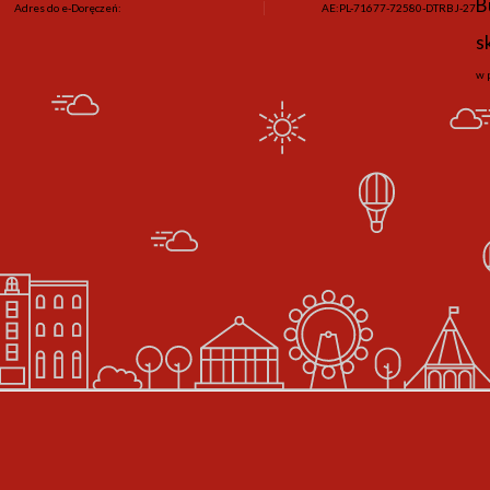
B
Adres do e-Doręczeń:
AE:PL-71677-72580-DTRBJ-27
s
w 