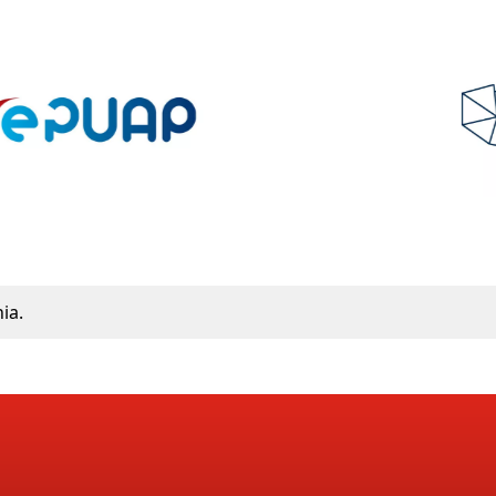
Polski Ład
ia.