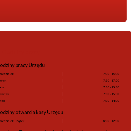
Godziny pracy
odziny pracy Urzędu
niedziałek
7:30 - 15:30
orek
7:30 - 17:00
oda
7:30 - 15:30
wartek
7:30 - 15:30
ątek
7:30 - 14:00
odziny otwarcia kasy Urzędu
niedziałek - Piątek
8:00 - 12:00