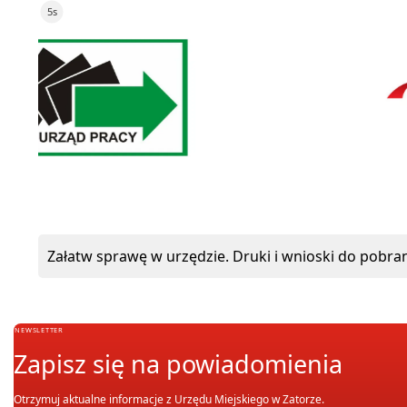
5s
ePUAP
Załatw sprawę w urzędzie. Druki i wnioski do pobran
NEWSLETTER
Zapisz się na powiadomienia
Otrzymuj aktualne informacje z Urzędu Miejskiego w Zatorze.