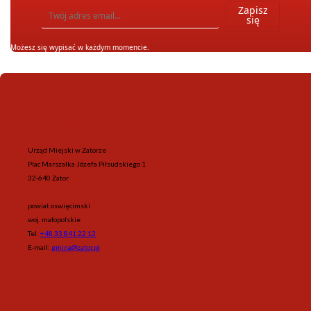
Wpisz adres email, na który chcesz otrzymywać powiadomienia. Możesz również się wypis
Zapisz
się
Możesz się wypisać w każdym momencie.
Informacje
Urząd Miejski w Zatorze
Plac Marszałka Józefa Piłsudskiego 1
32-640 Zator
powiat oswięcimski
woj. małopolskie
Tel:
+48 33 841 22 12
E-mail:
gmina@zator.pl