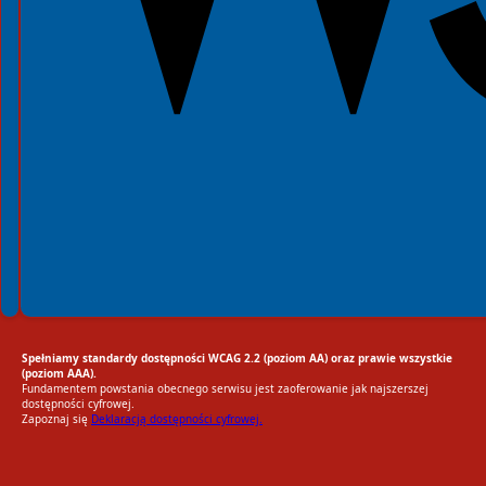
Spełniamy standardy dostępności WCAG 2.2 (poziom AA) oraz prawie wszystkie
(poziom AAA).
Fundamentem powstania obecnego serwisu jest zaoferowanie jak najszerszej
dostępności cyfrowej.
Zapoznaj się
Deklaracją dostępności cyfrowej.