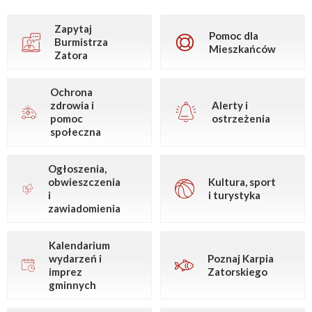
Zapytaj
Pomoc dla
Burmistrza
Mieszkańców
Zatora
Ochrona
zdrowia i
Alerty i
pomoc
ostrzeżenia
społeczna
Ogłoszenia,
obwieszczenia
Kultura, sport
i
i turystyka
zawiadomienia
Kalendarium
wydarzeń i
Poznaj Karpia
imprez
Zatorskiego
gminnych