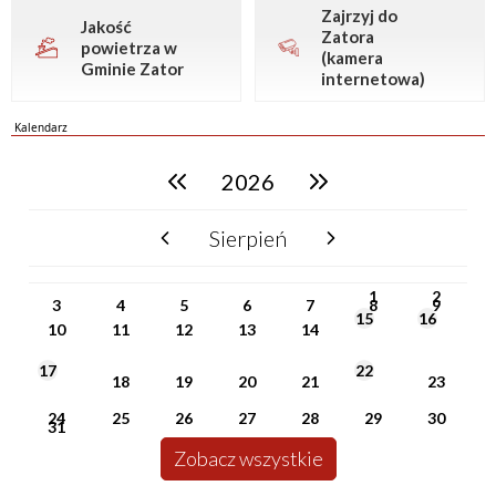
Zajrzyj do
Jakość
Zatora
powietrza w
(kamera
Gminie Zator
internetowa)
Kalendarz
2026
poprzedni rok
następny rok
Sierpień
poprzedni miesiąc
następny miesiąc
PN
WT
ŚR
CZ
PI
SO
NI
1
2
3
4
5
6
7
8
9
15
16
10
11
12
13
14
17
22
18
19
20
21
23
24
25
26
27
28
29
30
31
Zobacz wszystkie