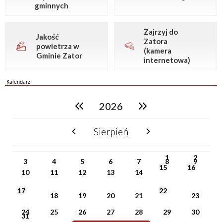
gminnych
Zajrzyj do
Jakość
Zatora
powietrza w
(kamera
Gminie Zator
internetowa)
Kalendarz
2026
poprzedni rok
następny rok
Sierpień
poprzedni miesiąc
następny miesiąc
PN
WT
ŚR
CZ
PI
SO
NI
1
2
3
4
5
6
7
8
9
15
16
10
11
12
13
14
17
22
18
19
20
21
23
24
25
26
27
28
29
30
31