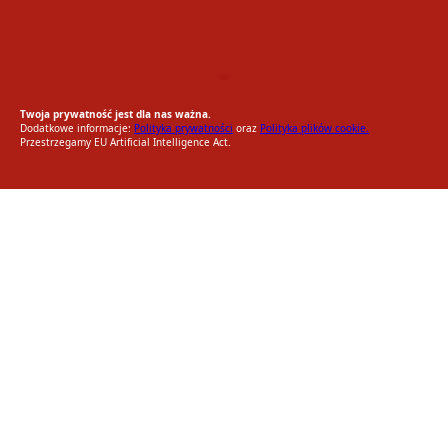
EU AI Act
RODO Zgodne
RODO przyjazne narzędzia
Twoja prywatność jest dla nas ważna.
Dodatkowe informacje:
Polityka prywatności
oraz
Polityka plików cookie.
Przestrzegamy EU Artificial Intelligence Act.