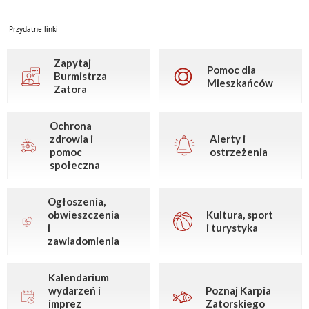
Przydatne linki
Zapytaj
Pomoc dla
Burmistrza
Mieszkańców
Zatora
Ochrona
zdrowia i
Alerty i
pomoc
ostrzeżenia
społeczna
Ogłoszenia,
obwieszczenia
Kultura, sport
i
i turystyka
zawiadomienia
Kalendarium
wydarzeń i
Poznaj Karpia
imprez
Zatorskiego