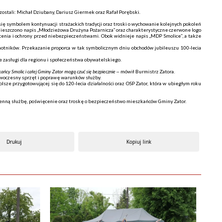
 zostali: Michał Dziubany, Dariusz Giermek oraz Rafał Porębski.
 symbolem kontynuacji strażackich tradycji oraz troski o wychowanie kolejnych pokoleń
mieszczono napis „Młodzieżowa Drużyna Pożarnicza” oraz charakterystyczne czerwone logo
cenia i ochrony przed niebezpieczeństwami. Obok widnieje napis „MDP Smolice”, a także
ochotników. Przekazanie proporca w tak symbolicznym dniu obchodów jubileuszu 100-lecia
zasługi dla regionu i społeczeństwa obywatelskiego.
kańcy Smolic i całej Gminy Zator mogą czuć się bezpiecznie
– mówił Burmistrz Zatora.
owoczesny sprzęt i poprawę warunków służby.
lsze przygotowującej się do 120-lecia działalności oraz OSP Zator, która w ubiegłym roku
zienną służbę, poświęcenie oraz troskę o bezpieczeństwo mieszkańców Gminy Zator.
Drukuj
Kopiuj link