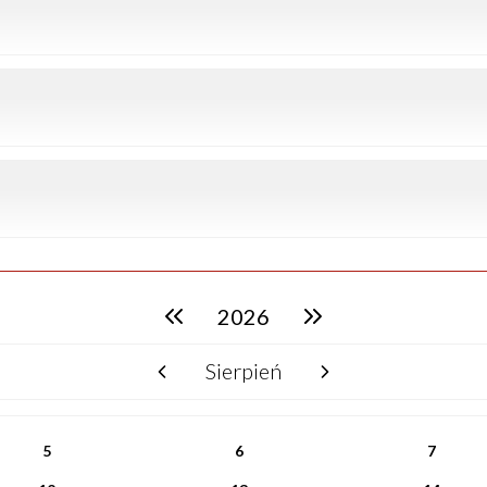
2026
poprzedni rok
następny rok
Sierpień
poprzedni miesiąc
następny miesiąc
5
6
7