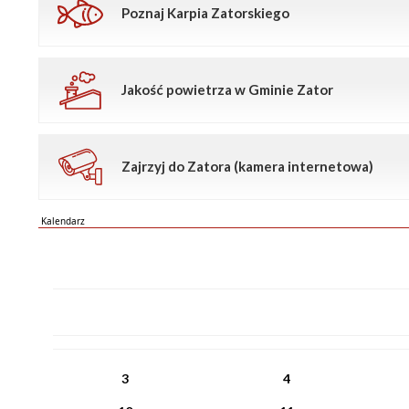
Poznaj Karpia Zatorskiego
Jakość powietrza w Gminie Zator
Zajrzyj do Zatora (kamera internetowa)
Kalendarz
PN
WT
ŚR
CZ
PI
SO
NI
3
4