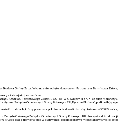
nia Strażaka Gminy Zator. Wydarzenie, objęte Honorowym Patronatem Burmistrza Zatora,
roty z każdej akcji ratowniczej.
es Zarządu Oddziału Powiatowego Związku OSP RP w Oświęcimiu druh Tadeusz Morończyk.
e Hymnu Związku Ochotniczych Straży Pożarnych RP „Rycerze Floriana”, podkreślającego
wieść o ludziach, którzy przez całe pokolenia budowali historię i tożsamość OSP Smolice,
m Zarządu Głównego Związku Ochotniczych Straży Pożarnych RP. Uroczysty akt dekoracji
fiarną służbę oraz ogromny wkład w budowanie bezpieczeństwa mieszkańców Smolic i całej