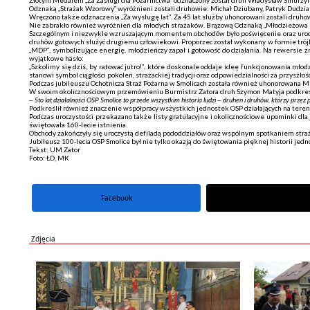
Złotym Medalem „Za Zasługi dla Pożarnictwa” odznaczony został druh Władysław Smurzyńs
Odznaką „Strażak Wzorowy” wyróżnieni zostali druhowie: Michał Dziubany, Patryk Dudzia
Wręczono także odznaczenia „Za wysługę lat”. Za 45 lat służby uhonorowani zostali druhowi
Nie zabrakło również wyróżnień dla młodych strażaków. Brązową Odznaką „Młodzieżowa D
Szczególnym i niezwykle wzruszającym momentem obchodów było poświęcenie oraz uroczys
druhów gotowych służyć drugiemu człowiekowi. Proporzec został wykonany w formie trójk
„MDP”, symbolizujące energię, młodzieńczy zapał i gotowość do działania. Na rewersie
wyjątkowe hasło:
„Szkolimy się dziś, by ratować jutro!”, które doskonale oddaje ideę funkcjonowania mł
stanowi symbol ciągłości pokoleń, strażackiej tradycji oraz odpowiedzialności za przyszłość
Podczas jubileuszu Ochotnicza Straż Pożarna w Smolicach została również uhonorowana
W swoim okolicznościowym przemówieniu Burmistrz Zatora druh Szymon Matyja podkreś
–
Sto lat działalności OSP Smolice to przede wszystkim historia ludzi – druhen i druhów, którzy prze
Podkreślił również znaczenie współpracy wszystkich jednostek OSP działających na ter
Podczas uroczystości przekazano także listy gratulacyjne i okolicznościowe upominki dla
świętowała 160-lecie istnienia.
Obchody zakończyły się uroczystą defiladą pododdziałów oraz wspólnym spotkaniem stra
Jubileusz 100-lecia OSP Smolice był nie tylko okazją do świętowania pięknej historii j
Tekst: UM Zator
Foto: ŁD, MK
Facebook
portal X
Zdjęcia