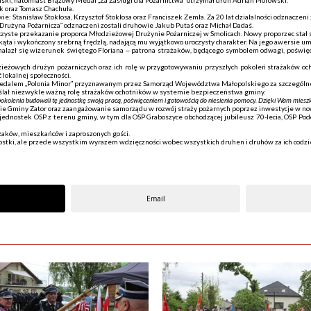
ki, natomiast Brązowy Medal „Za Zasługi dla Pożarnictwa” otrzymał druh Adrian Piórowski.
k oraz Tomasz Chachuła.
e: Stanisław Stokłosa, Krzysztof Stokłosa oraz Franciszek Zemła. Za 20 lat działalności odznaczeni
rużyna Pożarnicza” odznaczeni zostali druhowie Jakub Putaś oraz Michał Dadaś.
te przekazanie proporca Młodzieżowej Drużynie Pożarniczej w Smolicach. Nowy proporzec stał się
ąta i wykończony srebrną frędzlą, nadającą mu wyjątkowo uroczysty charakter. Na jego awersie u
 znalazł się wizerunek świętego Floriana – patrona strażaków, będącego symbolem odwagi, poświę
odzieżowych drużyn pożarniczych oraz ich rolę w przygotowywaniu przyszłych pokoleń strażaków 
 lokalnej społeczności.
 Medalem „Polonia Minor” przyznawanym przez Samorząd Województwa Małopolskiego za szczególne 
lał niezwykle ważną rolę strażaków ochotników w systemie bezpieczeństwa gminy.
z pokolenia budowali tę jednostkę swoją pracą, poświęceniem i gotowością do niesienia pomocy. Dzięki Wam miesz
enie Gminy Zator oraz zaangażowanie samorządu w rozwój straży pożarnych poprzez inwestycje w n
 jednostek OSP z terenu gminy, w tym dla OSP Graboszyce obchodzącej jubileusz 70-lecia, OSP Podo
żaków, mieszkańców i zaproszonych gości.
ednostki, ale przede wszystkim wyrazem wdzięczności wobec wszystkich druhen i druhów za ich cod
Email