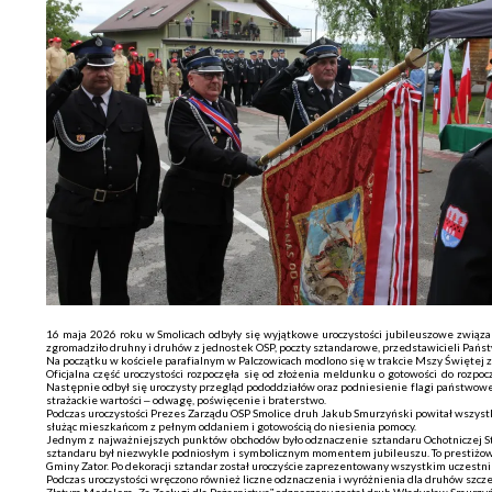
16 maja 2026 roku w Smolicach odbyły się wyjątkowe uroczystości jubileuszowe związa
zgromadziło druhny i druhów z jednostek OSP, poczty sztandarowe, przedstawicieli Pańs
Na początku w kościele parafialnym w Palczowicach modlono się w trakcie Mszy Świętej 
Oficjalna część uroczystości rozpoczęła się od złożenia meldunku o gotowości do ro
Następnie odbył się uroczysty przegląd pododdziałów oraz podniesienie flagi państwo
strażackie wartości – odwagę, poświęcenie i braterstwo.
Podczas uroczystości Prezes Zarządu OSP Smolice druh Jakub Smurzyński powitał wszystkic
służąc mieszkańcom z pełnym oddaniem i gotowością do niesienia pomocy.
Jednym z najważniejszych punktów obchodów było odznaczenie sztandaru Ochotniczej St
sztandaru był niezwykle podniosłym i symbolicznym momentem jubileuszu. To prestiżowe 
Gminy Zator. Po dekoracji sztandar został uroczyście zaprezentowany wszystkim uczestn
Podczas uroczystości wręczono również liczne odznaczenia i wyróżnienia dla druhów szczeg