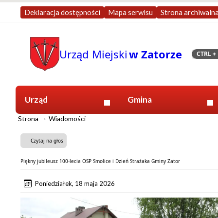
Deklaracja dostępności
Mapa serwisu
Strona archiwaln
Urząd Miejski
w Zatorze
CTRL
+ 
Szukaj
Urząd
Gmina
Strona
Wiadomości
Czytaj na głos
Piękny jubileusz 100-lecia OSP Smolice i Dzień Strażaka Gminy Zator
Poniedziałek, 18 maja 2026