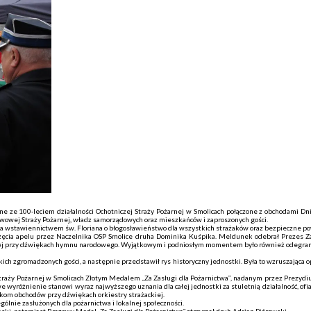
ne ze 100-leciem działalności Ochotniczej Straży Pożarnej w Smolicach połączone z obchodami D
twowej Straży Pożarnej, władz samorządowych oraz mieszkańców i zaproszonych gości.
za wstawiennictwem św. Floriana o błogosławieństwo dla wszystkich strażaków oraz bezpieczne pow
zpoczęcia apelu przez Naczelnika OSP Smolice druha Dominika Kuśpika. Meldunek odebrał Prez
wej przy dźwiękach hymnu narodowego. Wyjątkowym i podniosłym momentem było również odegrani
h zgromadzonych gości, a następnie przedstawił rys historyczny jednostki. Była to wzruszająca opo
raży Pożarnej w Smolicach Złotym Medalem „Za Zasługi dla Pożarnictwa”, nadanym przez Prezydiu
wyróżnienie stanowi wyraz najwyższego uznania dla całej jednostki za stuletnią działalność, o
ikom obchodów przy dźwiękach orkiestry strażackiej.
ólnie zasłużonych dla pożarnictwa i lokalnej społeczności.