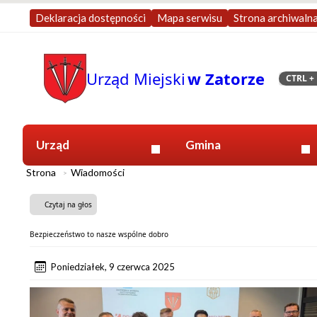
Deklaracja dostępności
Mapa serwisu
Strona archiwaln
Urząd Miejski
w Zatorze
CTRL
+ 
Szukaj
Urząd
Gmina
Strona
Wiadomości
Czytaj na głos
Bezpieczeństwo to nasze wspólne dobro
Poniedziałek, 9 czerwca 2025