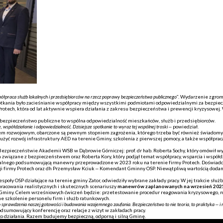
ółpraca służb lokalnych i przedsiębiorców na rzecz poprawy bezpieczeństwa publicznego
”. Wydarzenie zgrom
otkania było zacieśnianie współpracy między wszystkimi podmiotami odpowiedzialnymi za bezpiec
 Protech, która od lat aktywnie wspiera działania z zakresu bezpieczeństwa i prewencji kryzysow
e bezpieczeństwo publiczne to wspólna odpowiedzialność mieszkańców, służb i przedsiębiorców.
e, współdziałanie i odpowiedzialność. Dzisiejsze spotkanie to wyraz tej wspólnej troski
– powiedział.
 rozwojowym, obarczone są pewnym stopniem zagrożenia, którego trzeba być również świadomym. 
żyć rozwój infrastruktury AED na terenie Gminy, szkolenia z pierwszej pomocy, a także współpra
ezpieczeństwie Akademii WSB w Dąbrowie Górniczej: prof. dr hab. Roberta Sochy, który omówił 
związane z bezpieczeństwem oraz Roberta Kory, który podjął temat współpracy, wsparcia i współdzi
alnego podsumowującą manewry przeprowadzone w 2023 roku na terenie firmy Protech. Doświadcze
ji firmy Protech oraz dh Przemysław Kciuk – Komendant Gminny OSP. Niewątpliwą wartością dodan
oły OSP działające na terenie gminy Zator, odwiedziły wybrane zakłady pracy. W jej trakcie służb
racowania realistycznych i skutecznych scenariuszy
manewrów zaplanowanych na wrzesień 202
j Gminy. Celem wrześniowych ćwiczeń będzie: przetestowanie procedur reagowania kryzysowego, r
e szkolenie personelu firm i służb ratunkowych.
sprawdzenia naszej gotowości i budowania wzajemnego zaufania. Bezpieczeństwo to nie teoria, to praktyka – i 
dsumowujący konferencję oraz relacje z wizyt w zakładach pracy.
 działania. Razem budujemy bezpieczną, odporną i silną Gminę.