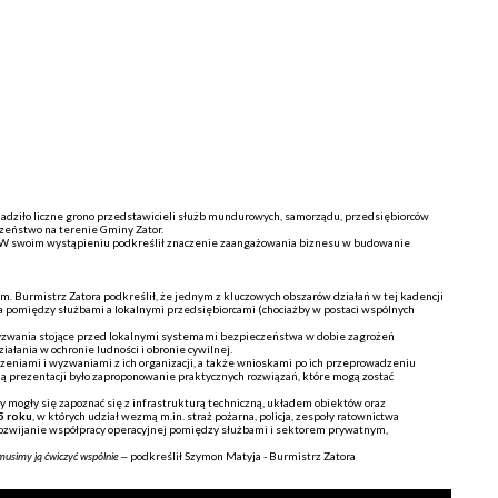
adziło liczne grono przedstawicieli służb mundurowych, samorządu, przedsiębiorców
zeństwo na terenie Gminy Zator.
ej. W swoim wystąpieniu podkreślił znaczenie zaangażowania biznesu w budowanie
Burmistrz Zatora podkreślił, że jednym z kluczowych obszarów działań w tej kadencji
ca pomiędzy służbami a lokalnymi przedsiębiorcami (chociażby w postaci wspólnych
wyzwania stojące przed lokalnymi systemami bezpieczeństwa w dobie zagrożeń
ałania w ochronie ludności i obronie cywilnej.
niami i wyzwaniami z ich organizacji, a także wnioskami po ich przeprowadzeniu
ą prezentacji było zaproponowanie praktycznych rozwiązań, które mogą zostać
y mogły się zapoznać się z infrastrukturą techniczną, układem obiektów oraz
5 roku
, w których udział wezmą m.in. straż pożarna, policja, zespoły ratownictwa
ozwijanie współpracy operacyjnej pomiędzy służbami i sektorem prywatnym,
musimy ją ćwiczyć wspólnie
– podkreślił Szymon Matyja - Burmistrz Zatora