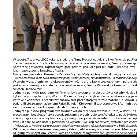
W sobotę, 7 czerwca 2025 roku, w siedzibie firmy Protech odbyła się I konferencja pt. „
Wsp
oraz naukowców, których połączył wspólny cel – bezpieczeństwo naszej Gminy. Celem sp
Konferencję otworzył i zaproszonych gości powitał pan Grzegorz Krupnik – prezes firmy
lokalnego systemu bezpieczeństwa.
Następnie głos zabrał Burmistrz Zatora – Szymon Matyja, który zwrócił uwagę na fakt, ż
–
Bezpieczeństwo to nie tylko obowiązek policji, straży pożarnej czy administracji. To codzienne decyzj
W swoim wystąpieniu kompleksowo omówił różne sfery, które poza ogromnym potencjałem
jest wzmocnienie potencjału bezpieczeństwa naszej Gminy. Wskazał, że temu m.in. ma słu
ćwiczeń i manewrów).
Jednym z punktów programu konferencji były wystąpienia ekspertów z Katedry Nauk o B
hybrydowych i społecznych; Wiktorii Kolano, która poruszyła omówiła podstawowe pojęcia 
W trakcie wydarzenia przedstawiono również prezentację w formie materiału audiowizu
podzielili się ze zgromadzonymi Rafał Słanek – Kierownik Bezpieczeństwa i Administrac
zastosowane podczas kolejnych działań operacyjnych.
Jednym z punktów programu była również wizyta terenowa, w trakcie której wszystkie zesp
procedurami bezpieczeństwa obowiązującymi u przedsiębiorców. Wiedza ta posłuży do op
medycznego, służby zarządzania kryzysowego oraz przedstawiciele firm z terenu nasze
zwiększenie świadomości i gotowości na wypadek sytuacji nadzwyczajnych oraz praktyczn
–
Wierzę, że ta konferencja to początek długofalowych działań. Wrześniowe manewry będą okazją do 
Wkrótce na stronie internetowej gminy Zator opublikowany zostanie materiał filmowy po
Dziękujemy wszystkim uczestnikom za obecność, zaangażowanie i gotowość do wspólnego