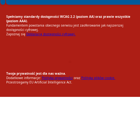
Spełniamy standardy dostępności WCAG 2.2 (poziom AA) oraz prawie wszystkie
(poziom AAA).
Fundamentem powstania obecnego serwisu jest zaoferowanie jak najszerszej
dostępności cyfrowej.
Zapoznaj się
Deklaracją dostępności cyfrowej.
EU AI Act
RODO Zgodne
RODO przyjazne narzędzia
Twoja prywatność jest dla nas ważna.
Dodatkowe informacje:
Polityka prywatności
oraz
Polityka plików cookie.
Przestrzegamy EU Artificial Intelligence Act.