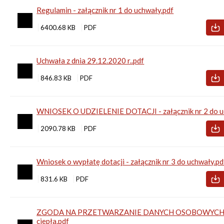
Regulamin - załącznik nr 1 do uchwały.pdf
6400.68 KB
Uchwała z dnia 29.12.2020 r..pdf
846.83 KB
WNIOSEK O UDZIELENIE DOTACJI - załącznik nr 2 do u
2090.78 KB
Wniosek o wypłatę dotacji - załącznik nr 3 do uchwały.pd
831.6 KB
ZGODA NA PRZETWARZANIE DANYCH OSOBOWYCH - 
ciepła.pdf