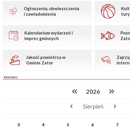
Ogłoszenia, obwieszczenia
Kult
i zawiadomienia
tury
Kalendarium wydarzeń i
Pozn
imprez gminnych
Zato
Jakość powietrza w
Zajrzy
Gminie Zator
inter
Kalendarz
2026
poprzedni rok
następny rok
Sierpień
poprzedni miesiąc
następny mie
PN
WT
ŚR
CZ
PI
SO
NI
3
4
5
6
7