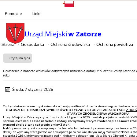
Pomocne
Linki
Urząd Miejski
w Zatorze
Strona
Gospodarka
Ochrona środowiska
Ochrona powietrza
Czytaj na głos
Ogłoszenie o naborze wniosków dotyczących udzielania dotacji z budżetu Gminy Zator do 
roku
Środa, 7 stycznia 2026
Osoby zainteresowane uzyskaniem dotacji mają możliwość złożenia stosownego wniosku w termin
OGŁOSZENIE O NABORZE WNIOSKÓW DOTYCZĄCYCH UDZIELANIA DOTACJI
Z BUD
STARYCH ŹRÓDEŁ CIEPŁA W 2026 ROKU
Urząd Miejski w Zatorze przypomina, że dnia 29 grudnia 2020 r. została podjęta uchwała Nr XX
sprawie określenia zasad udzielania dotacji do wymiany starych źródeł ciepła na nowe źród
wymogi ekologiczne na terenie gminy Zator
.
Nabór prowadzony jest aż do wyczerpania środków budżetowych przeznaczonych na ten cel w 2
dotacji do wymiany starego źródła ciepła opartego na paliwie stałym, mają możliwość złożenia
stycznia 2026 r.
, który pobrać można pod niniejszym ogłoszeniem lub w Biurze Obsługi Klienta