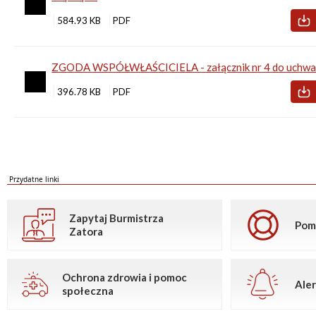
584.93 KB
ZGODA WSPÓŁWŁAŚCICIELA - załącznik nr 4 do uchwał
396.78 KB
Przydatne linki
Zapytaj Burmistrza
Pom
Zatora
Ochrona zdrowia i pomoc
Aler
społeczna