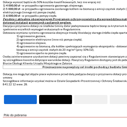
Dotacja wynosić będzie do 50% kosztów kwalifikowanych, lecz nie więcej niż:
1)
4 000,00 zł
- w przypadku ogrzewania gazowego, olejowego,
2)
5 000,00 zł
- w przypadku ogrzewania zasilanego kotłem na biomasę o emisji cząstek stałych (
elektrycznego (innego niż pompa ciepła),
3)
6 000,00 zł
- w przypadku pompy ciepła.
Zgodnie z aktualnie obowiązującym Programem ochrony powietrza dla województwa mał
dotować instalacji grzewczych zasilanych węglem.
Decyzja o przyznaniu dotacji ze środków Gminy Zator podejmowana będzie biorąc za kryterium k
spełnienie wszelkich wymagań wskazanych w Regulaminie.
Dotowana wymiana systemu ogrzewania obejmuje trwałą likwidację starego źródła ciepła oparteg
1) ogrzewanie gazowe,
2) ogrzewanie elektryczne (inne niż pompa ciepła),
3) ogrzewanie olejowe,
4) ogrzewanie na biomasę, dla kotłów spełniających wymagania ekoprojektu - dotowani
biomasą o emisji cząstek stałych do 20 mg/m³ (przy 10% O2),
5) ogrzewanie oparte na pompie ciepła.
Osoby zainteresowane uzyskaniem dotacji powinny zapoznać się z Regulaminem stanowiącym za
są szczegółowe kwestie dotyczące warunków dotacji. Powyższy Regulamin dostępny jest do pob
Biurze Obsługi Klienta Urzędu Miejskiego w Zatorze.
Przeznaczone na powyższy cel środki pochodzą z budżetu Gmi
Dotacją nie mogą być objęte prace wykonane przed datą podjęcia decyzji o przyznaniu dotacji pr
umowy.
Szczegółowe informacje uzyskać można w Dziale Gospodarki Przestrzennej i Ochrony Środowiska
841 22 12 wew. 28.
Pliki do pobrania