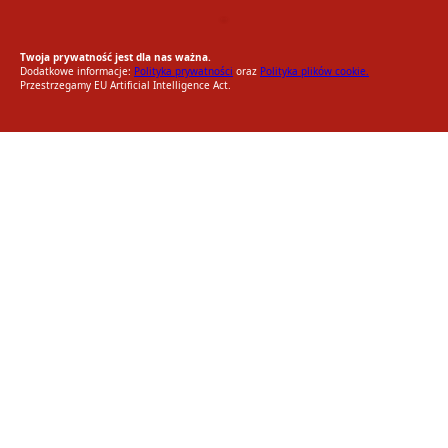
EU AI Act
RODO Zgodne
RODO przyjazne narzędzia
Twoja prywatność jest dla nas ważna.
Dodatkowe informacje:
Polityka prywatności
oraz
Polityka plików cookie.
Przestrzegamy EU Artificial Intelligence Act.