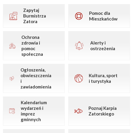
Zapytaj
Pomoc dla
Burmistrza
Mieszkańców
Zatora
Ochrona
zdrowia i
Alerty i
pomoc
ostrzeżenia
społeczna
Ogłoszenia,
obwieszczenia
Kultura, sport
i
i turystyka
zawiadomienia
Kalendarium
wydarzeń i
Poznaj Karpia
imprez
Zatorskiego
gminnych