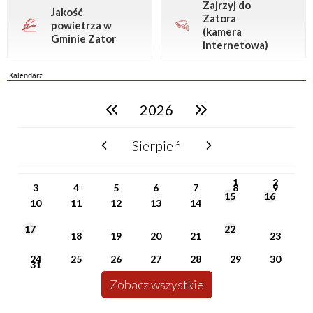
Zajrzyj do
Jakość
Zatora
powietrza w
(kamera
Gminie Zator
internetowa)
Kalendarz
2026
poprzedni rok
następny rok
Sierpień
poprzedni miesiąc
następny miesiąc
PN
WT
ŚR
CZ
PI
SO
NI
1
2
3
4
5
6
7
8
9
15
16
10
11
12
13
14
17
22
18
19
20
21
23
24
25
26
27
28
29
30
31
Zobacz wszystkie