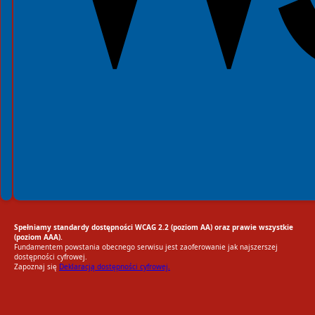
Spełniamy standardy dostępności WCAG 2.2 (poziom AA) oraz prawie wszystkie
(poziom AAA).
Fundamentem powstania obecnego serwisu jest zaoferowanie jak najszerszej
dostępności cyfrowej.
Zapoznaj się
Deklaracją dostępności cyfrowej.