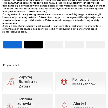
Tym samym, magazyn energii jest opcjonalny (nie jest obowiązkowy) i możliwe jest
ubieganie się o dofinansowanie samej instalacji fotowoltaicznej (bez magazynu energii).
Jednocześnie wskazać należy, że nie można otrzymać dofinansowania na sam magazyn
energii (bez instalacji fotowoltaicznej).
Osoby, które chciałyby zrezygnować z wnioskowanych wcześniej magazynów energii
i pozostać przy samej instalacji fotowoltaicznej, proszone są o możliwie jak najszybsze
stawienie się w Urzędzie Miejskim w Zatorze w celu skorygowania złożonej ankiety
informacyjnej.
Złożenie przez Gminę Zator wniosku o środki finansowe dla mieszkańców nie gwarantuje
otrzymania dofinansowania na złożony projekt, a więc uzyskania dofinansowania przez
zainteresowane osoby.
Przydatne linki
Zapytaj
Pomoc dla
Burmistrza
Mieszkańców
Zatora
Ochrona
zdrowia i
Alerty i