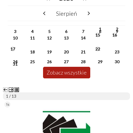
Sierpień
poprzedni miesiąc
następny miesiąc
PN
WT
ŚR
CZ
PI
SO
NI
1
2
3
4
5
6
7
8
9
15
16
10
11
12
13
14
17
22
18
19
20
21
23
24
25
26
27
28
29
30
31
Zobacz wszystkie
2 / 13
5s
ePUAP