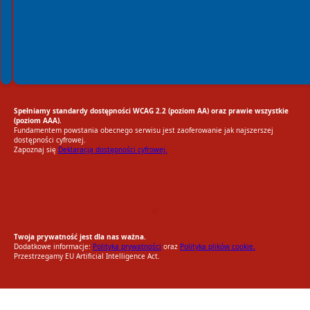
Spełniamy standardy dostępności WCAG 2.2 (poziom AA) oraz prawie wszystkie
(poziom AAA).
Fundamentem powstania obecnego serwisu jest zaoferowanie jak najszerszej
dostępności cyfrowej.
Zapoznaj się
Deklaracją dostępności cyfrowej.
EU AI Act
RODO Zgodne
RODO przyjazne narzędzia
Twoja prywatność jest dla nas ważna.
Dodatkowe informacje:
Polityka prywatności
oraz
Polityka plików cookie.
Przestrzegamy EU Artificial Intelligence Act.