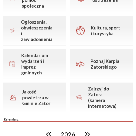
pomoc
ostrzeżenia
społeczna
Ogłoszenia,
obwieszczenia
Kultura, sport
i
i turystyka
zawiadomienia
Kalendarium
wydarzeń i
Poznaj Karpia
imprez
Zatorskiego
gminnych
Zajrzyj do
Jakość
Zatora
powietrza w
(kamera
Gminie Zator
internetowa)
Kalendarz
2026
poprzedni rok
następny rok