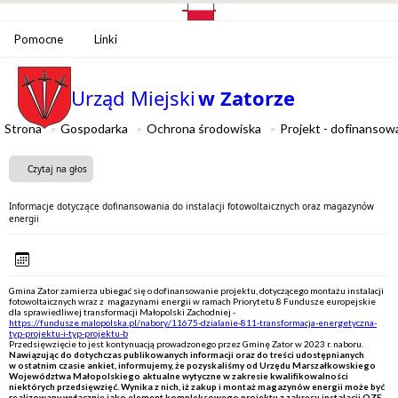
Pomocne
Linki
Urząd Miejski
w Zatorze
Strona
Gospodarka
Ochrona środowiska
Projekt - dofinanso
Czytaj na głos
Informacje dotyczące dofinansowania do instalacji fotowoltaicznych oraz magazynów
energii
Gmina Zator zamierza ubiegać się o dofinansowanie projektu, dotyczącego montażu instalacji
fotowoltaicznych wraz z magazynami energii w ramach Priorytetu 8 Fundusze europejskie
dla sprawiedliwej transformacji Małopolski Zachodniej -
https://fundusze.malopolska.pl/nabory/11675-dzialanie-811-transformacja-energetyczna-
typ-projektu-i-typ-projektu-b
Przedsięwzięcie to jest kontynuacją prowadzonego przez Gminę Zator w 2023 r. naboru.
Nawiązując do dotychczas publikowanych informacji oraz do treści udostępnianych
w ostatnim czasie ankiet, informujemy, że pozyskaliśmy od Urzędu Marszałkowskiego
Województwa Małopolskiego aktualne wytyczne w zakresie kwalifikowalności
niektórych przedsięwzięć. Wynika z nich, iż zakup i montaż magazynów energii może być
realizowany wyłącznie jako element kompleksowego projektu z zakresu instalacji OZE.